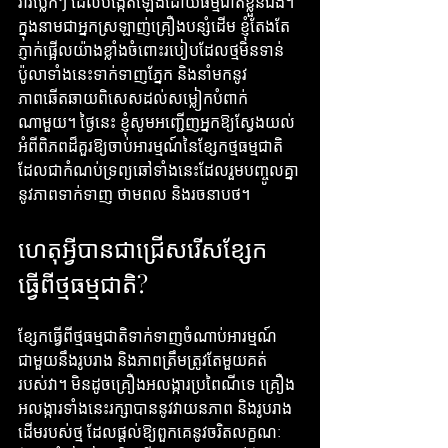
រ៉ាវប្លែកៗ ដែលបង្កើតឡើងដោយធម្មជាតិខ្លួនឯង។ 
ក្នុងនាមជាអ្នកស្រឡាញ់គ្រឿងបន្សំដើម ខ្ញុំតែងតែ
ភ្ញាក់ផ្អើលយ៉ាងខ្លាំងចំពោះរបៀបដែលថ្មមិនទាន់
ប៉ូលាទាំងនេះទាក់ទាញភ្នែក និងនាំមកនូវ
ភាពឆើតឆាយពិសេសដល់សម្លៀកបំពាក់
ណាមួយ។ ថ្ងៃនេះ ខ្ញុំសូមអញ្ជើញអ្នកឱ្យស្វែងយល់
អំពីពិភពដ៏គួរឱ្យចាប់អារម្មណ៍នៃខ្សែកថ្មធម្មជាតិ 
ដែលជាកំណប់ទ្រព្យឆៅទាំងនេះដែលរួមបញ្ចូលគ្នា
នូវភាពទាក់ទាញ ថាមពល និងរចនាបថ។
ហេតុអ្វីបានជាជ្រើសរើសខ្សែក
ធ្វើពីថ្មធម្មជាតិ?
ខ្សែកធ្វើពីថ្មធម្មជាតិទាក់ទាញចំណាប់អារម្មណ៍
ជាមួយនឹងរូបរាង និងភាពត្រឹមត្រូវតែមួយគត់
របស់វា។ មិនដូចគ្រឿងអលង្ការប្រពៃណីទេ គ្រឿង
អលង្ការទាំងនេះរក្សាបាននូវវាយនភាព និងរូបរាង
ដើមរបស់ថ្ម ដែលផ្តល់ឱ្យពួកគេនូវចរិតលក្ខណៈ