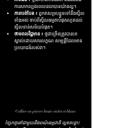
ការសាកល្បងពេលវេលាបានយ៉ាងល្អ។
ភាពបត់បែន
 ៖ ពួកវាសម្របខ្លួនទៅនឹងស្ទីល
ទាំងអស់ ចាប់ពីស្ទីលធម្មតាបំផុតរហូតដល់
ស្ទីលទាន់សម័យបំផុត។
ថាមពលវិជ្ជមាន
 ៖ ថ្មជាច្រើនត្រូវបានគេ
ស្គាល់ដោយសារលក្ខណៈសម្បត្តិដែលមាន
ប្រយោជន៍របស់វា។
Collier en pierre brute violet et blanc
ខ្សែកថ្មឆៅជាមួយនឹងពណ៌ធម្មជាតិ ល្អឥតខ្ចោះ