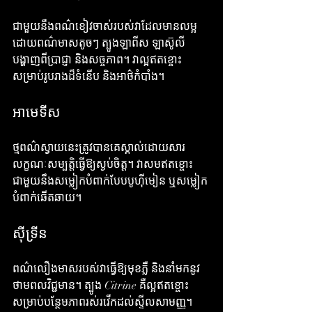
ជាមួយនឹងពណ៌ខៀវចាស់របស់វាដែលមានលម្អ
ដោយពណ៌មាសតូចៗ ត្បូងឡាពីស ឡាស៊ូលី 
បង្ហាញពីប្រាជ្ញា និងសច្ចភាព។ វាល្អឥតខ្ចោះ
សម្រាប់រូបរាងដ៏ទំនើប និងអាថ៌កំបាំង។
អាមេទីស
ថ្មពណ៌ស្វាយនេះត្រូវបានគេស្គាល់ដោយសារ
លក្ខណៈសម្បត្តិធ្វើឱ្យស្ងប់ចិត្ត។ វាសមឥតខ្ចោះ
ជាមួយនឹងសម្លៀកបំពាក់បែបបូហ៊ីមៀន ឬសម្លៀក
បំពាក់ឆើតឆាយ។
ស៊ីទ្រីន
ពណ៌លឿងមាសរបស់វាធ្វើឱ្យមុខភ្លឺ និងនាំមកនូវ
ថាមពលវិជ្ជមាន។ ត្បូង Citrine គឺល្អឥតខ្ចោះ
សម្រាប់បន្ថែមភាពរស់រវើកដល់ស្ទីលសាមញ្ញ។