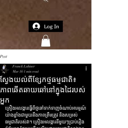
Log In
Post
Franck Lahiner
Mar 16
1 min read
ស្វែងយល់ពីខ្សែកថ្មធម្មជាតិ៖
ភាពឆើតឆាយឆៅនៅក្នុងដៃរបស់
អ្នក
គ្រឿងអលង្ការធ្វើពីថ្មឆៅទាក់ទាញចំណាប់អារម្មណ៍
យ៉ាងខ្លាំងជាមួយនឹងភាពត្រឹមត្រូវ និងសម្រស់
ធម្មជាតិរបស់វា។ គ្រឿងអលង្ការនីមួយៗប្រាប់រឿង