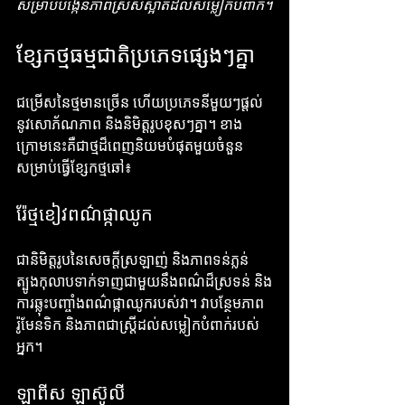
សម្រាប់បង្កើនភាពស្រស់ស្អាតដល់សម្លៀកបំពាក់។
ខ្សែកថ្មធម្មជាតិប្រភេទផ្សេងៗគ្នា
ជម្រើសនៃថ្មមានច្រើន ហើយប្រភេទនីមួយៗផ្តល់
នូវសោភ័ណភាព និងនិមិត្តរូបខុសៗគ្នា។ ខាង
ក្រោមនេះគឺជាថ្មដ៏ពេញនិយមបំផុតមួយចំនួន
សម្រាប់ធ្វើខ្សែកថ្មឆៅ៖
រ៉ែថ្មខៀវពណ៌ផ្កាឈូក
ជានិមិត្តរូបនៃសេចក្តីស្រឡាញ់ និងភាពទន់ភ្លន់ 
ត្បូងកុលាបទាក់ទាញជាមួយនឹងពណ៌ដ៏ស្រទន់ និង
ការឆ្លុះបញ្ចាំងពណ៌ផ្កាឈូករបស់វា។ វាបន្ថែមភាព
រ៉ូមែនទិក និងភាពជាស្ត្រីដល់សម្លៀកបំពាក់របស់
អ្នក។
ឡាពីស ឡាស៊ូលី