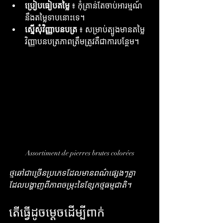
ប្រៀបធៀបតម្លៃ
 ៖ កុំគ្រាន់តែចាប់អារម្មណ៍
នឹងតម្លៃទាបនោះទេ។
ស្នើសុំវិញ្ញាបនបត្រ
 ៖ សម្រាប់ត្បូងមានតម្លៃ 
វិញ្ញាបនបត្រភាពត្រឹមត្រូវគឺជាការបន្ថែម។
Assortiment de pierres brutes colorées
ថ្មឆៅជាច្រើនប្រភេទដែលមានពណ៌ផ្សេងៗគ្នា 
ដែលបង្ហាញពីភាពចម្រុះនៃខ្សែកថ្មធម្មជាតិ។
តើធ្វើដូចម្តេចដើម្បីពាក់