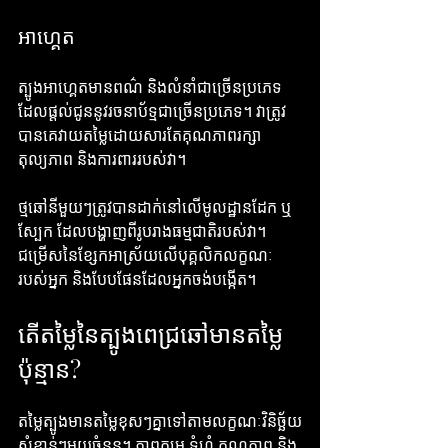
អាហ្គេត
ត្បូងអាហ្គេតមានពណ៌ និងលំនាំជាច្រើនប្រភេទ 
ដែលផ្តល់ជូននូវរចនាប័ទ្មជាច្រើនប្រភេទ។ វាត្រូវ
បានគេវាយតម្លៃដោយសារតែគុណភាពរក្សា
តុល្យភាព និងការពាររបស់វា។
ថ្មឆៅនីមួយៗត្រូវបានដាក់នៅលើមូលដ្ឋានដែក ឬ
ស្បែក ដែលបង្ហាញពីរូបរាងធម្មជាតិរបស់វា។ 
ជម្រើសនៃខ្សែកអាស្រ័យលើបុគ្គលិកលក្ខណៈ
របស់អ្នក និងបែបផែនដែលអ្នកចង់បង្កើត។
តើតម្លៃនៃត្បូងពេជ្រឆៅមានតម្លៃ
ប៉ុន្មាន?
តម្លៃត្បូងមានតម្លៃខុសៗគ្នាទៅតាមលក្ខណៈវិនិច្ឆ័យ
សំខាន់ៗមួយចំនួន។ ភាពកម្រ ទំហំ គុណភាព និង