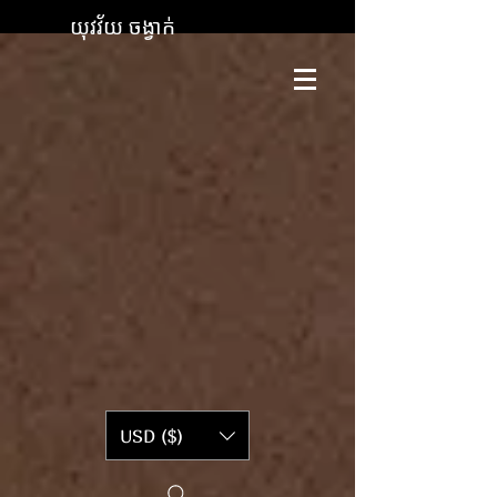
យុវវ័យ ចង្វាក់
USD ($)