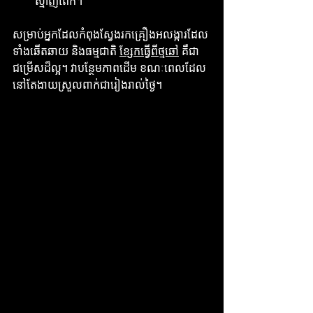
ស្មាញពេក។
សម្រាប់អ្នកដែលកំពុងស្វែងរកគ្រឿងអលង្ការដែល
ទាំងឆើតឆាយ និងធម្មជាតិ 
ខ្សែកធ្វើពីថ្មឆៅ
 គឺជា
ជម្រើសដ៏ល្អ។ វាបន្ថែមភាពដើម ខណៈពេលដែល
នៅតែងាយស្រួលពាក់ជារៀងរាល់ថ្ងៃ។