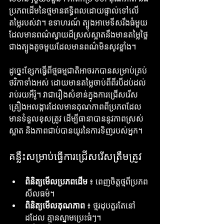
ប្រភពដើមនៃថ្មមានឥទ្ធិពលដោយផ្ទាល់ទៅលើ
តម្លៃរបស់វា។ ឧទាហរណ៍ ត្បូងអាមេទីសរឹងធំមួយ
ដែលមានពណ៌ស្វាយដ៏ស្រស់ស្អាតនឹងមានតម្លៃថ្លៃ
ជាងត្បូងតូចមួយដែលមានពណ៌មិនសូវខ្លាំង។
ដូច្នេះខ្សែកធ្វើពីថ្មធម្មជាតិអាចរកបានសម្រាប់គ្រប់
ថវិកាទាំងអស់ ដោយមានតម្លៃចាប់ពីពីរបីដប់ដល់
រាប់រយអឺរ៉ូ។ វាជារឿងសំខាន់ក្នុងការជ្រើសរើស
គ្រឿងអលង្ការដែលមានគុណភាពពីប្រភពដែល
មានទំនួលខុសត្រូវ ដើម្បីធានាបាននូវភាពស្រស់
ស្អាត និងភាពជាប់បានយូរនៃការទិញរបស់អ្នក។
គន្លឹះសម្រាប់ធ្វើការជ្រើសរើសត្រឹមត្រូវ
ពិនិត្យមើលប្រភពដើម
 ៖ ពេញចិត្តថ្មពីប្រភព
សីលធម៌។
ពិនិត្យមើលគុណភាព
 ៖ ថ្មរដុបគួរតែនៅ
ដដែល គ្មានស្នាមប្រេះធំៗ។