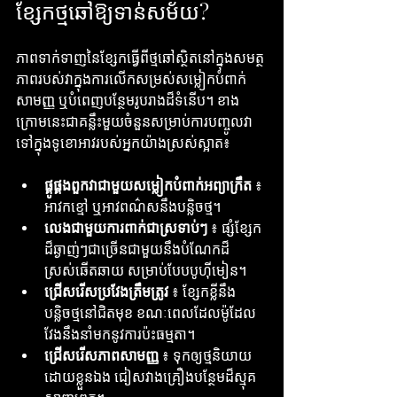
ខ្សែកថ្មឆៅឱ្យទាន់សម័យ?
ភាពទាក់ទាញនៃខ្សែកធ្វើពីថ្មឆៅស្ថិតនៅក្នុងសមត្ថ
ភាពរបស់វាក្នុងការលើកសម្រស់សម្លៀកបំពាក់
សាមញ្ញ ឬបំពេញបន្ថែមរូបរាងដ៏ទំនើប។ ខាង
ក្រោមនេះជាគន្លឹះមួយចំនួនសម្រាប់ការបញ្ចូលវា
ទៅក្នុងទូខោអាវរបស់អ្នកយ៉ាងស្រស់ស្អាត៖
ផ្គូផ្គងពួកវាជាមួយសម្លៀកបំពាក់អព្យាក្រឹត
 ៖ 
អាវកខ្មៅ ឬអាវពណ៌សនឹងបន្លិចថ្ម។
លេងជាមួយការពាក់ជាស្រទាប់ៗ
 ៖ ផ្សំខ្សែក
ដ៏ឆ្ងាញ់ៗជាច្រើនជាមួយនឹងបំណែកដ៏
ស្រស់ឆើតឆាយ សម្រាប់បែបបូហ៊ីមៀន។
ជ្រើសរើសប្រវែងត្រឹមត្រូវ
 ៖ ខ្សែកខ្លីនឹង
បន្លិចថ្មនៅជិតមុខ ខណៈពេលដែលម៉ូដែល
វែងនឹងនាំមកនូវការប៉ះធម្មតា។
ជ្រើសរើសភាពសាមញ្ញ
 ៖ ទុកឲ្យថ្មនិយាយ
ដោយខ្លួនឯង ជៀសវាងគ្រឿងបន្ថែមដ៏ស្មុគ