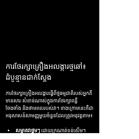
ការថែរក្សាគ្រឿងអលង្ការថ្មឆៅ៖ 
ដំបូន្មានជាក់ស្តែង
ការថែរក្សាគ្រឿងអលង្ការធ្វើពីថ្មធម្មជាតិរបស់អ្នកគឺ
មានសារៈសំខាន់ណាស់ក្នុងការថែរក្សាពន្លឺ
ចែងចាំង និងថាមពលរបស់វា។ ខាងក្រោមនេះគឺជា
អនុសាសន៍សាមញ្ញមួយចំនួនដែលត្រូវអនុវត្តតាម៖
សម្អាតវាថ្នមៗ
 ដោយក្រណាត់ទន់សើម។ 
ជៀសវាងសារធាតុគីមីដ៏អាក្រក់។