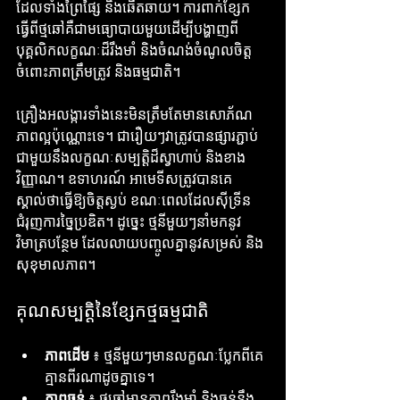
ដែលទាំងព្រៃផ្សៃ និងឆើតឆាយ។ ការពាក់ខ្សែក
ធ្វើពីថ្មឆៅគឺជាមធ្យោបាយមួយដើម្បីបង្ហាញពី
បុគ្គលិកលក្ខណៈដ៏រឹងមាំ និងចំណង់ចំណូលចិត្ត
ចំពោះភាពត្រឹមត្រូវ និងធម្មជាតិ។
គ្រឿងអលង្ការទាំងនេះមិនត្រឹមតែមានសោភ័ណ
ភាពល្អប៉ុណ្ណោះទេ។ ជារឿយៗវាត្រូវបានផ្សារភ្ជាប់
ជាមួយនឹងលក្ខណៈសម្បត្តិដ៏ស្វាហាប់ និងខាង
វិញ្ញាណ។ ឧទាហរណ៍ អាមេទីសត្រូវបានគេ
ស្គាល់ថាធ្វើឱ្យចិត្តស្ងប់ ខណៈពេលដែលស៊ីទ្រីន
ជំរុញការច្នៃប្រឌិត។ ដូច្នេះ ថ្មនីមួយៗនាំមកនូវ
វិមាត្របន្ថែម ដែលលាយបញ្ចូលគ្នានូវសម្រស់ និង
សុខុមាលភាព។
គុណសម្បត្តិនៃខ្សែកថ្មធម្មជាតិ
ភាពដើម
 ៖ ថ្មនីមួយៗមានលក្ខណៈប្លែកពីគេ 
គ្មានពីរណាដូចគ្នាទេ។
ភាពធន់
 ៖ ថ្មឆៅមានភាពរឹងមាំ និងធន់នឹង