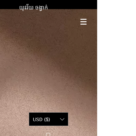
យុវវ័យ ចង្វាក់
USD ($)