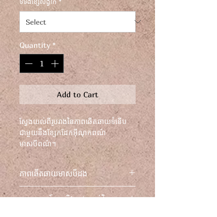
ទទឹងខ្សែសង្វាក់
*
Quantity
*
Add to Cart
ស្វែងយល់ពីរូបរាងនៃភាពឆើតឆាយទំនើប
ជាមួយនឹងខ្សែកដែកអ៊ីណុកពណ៌
មាសបីពណ៌។
លើកកម្ពស់ស្ទីលរបស់អ្នកជាមួយនឹង
ភាពឆើតឆាយមាសបីដង
ការប៉ះសហសម័យដ៏ប្រណិត និងគ្រឿង
អលង្ការដ៏មានមន្តស្នេហ៍ដែលមិនអាច
ស្វែងយល់ពីភាពឆើតឆាយទំនើប
គោលការណ៍ប្តូរ និងសងប្រាក់វិញ
ទប់ទល់បាន។
ជាមួយនឹងខ្សែកដែលផលិតយ៉ាងយកចិត្ត
ទុកដាក់នេះ។ ការរចនារបស់វាមានខ្សែក