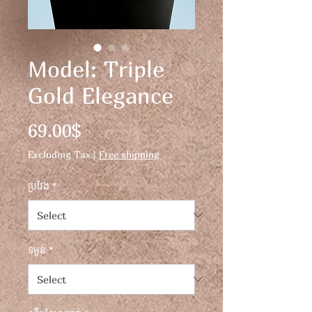
Model: Triple
Gold Elegance
Price
69.00$
Excluding Tax
|
Free shipping
ប្រវែង
*
ទម្ងន់
*