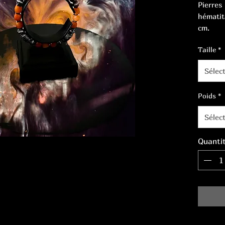
Pierres
hématite
cm.
Taille
*
Sélec
Poids
*
Sélec
Quanti