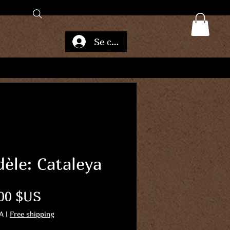
Se connecter
èle: Cataleya
Prix
00 $US
A
|
Free shipping