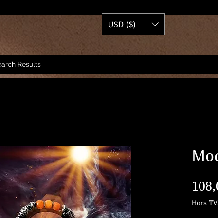
USD ($)
arch Results
Mod
108,
Hors TV