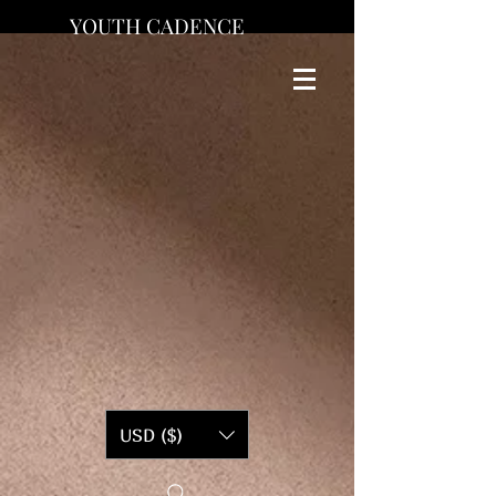
YOUTH CADENCE
USD ($)