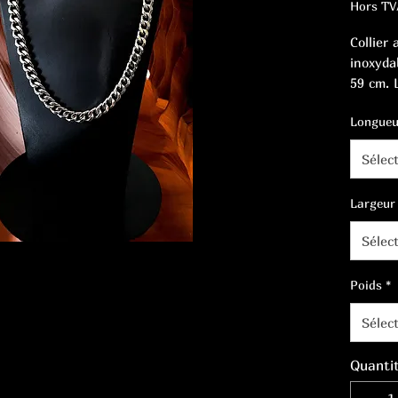
Hors TV
Collier 
inoxyda
59 cm. 
Longueu
Sélec
Largeur
Sélec
Poids
*
Sélec
Quanti