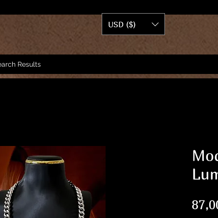
USD ($)
arch Results
Mod
Lum
87,0