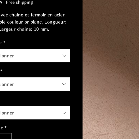
A
|
Free shipping
avec chaîne et fermoir en acier
ble couleur or blanc. Longueur:
Largeur chaîne: 10 mm.
r
*
tionner
*
tionner
tionner
té
*