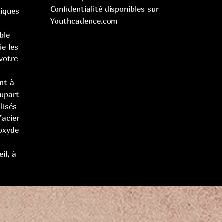
Confidentialité disponibles sur
niques
Youthcadence.com
ble
ie les
votre
nt à
lupart
lisés
’acier
’oxyde
il, à