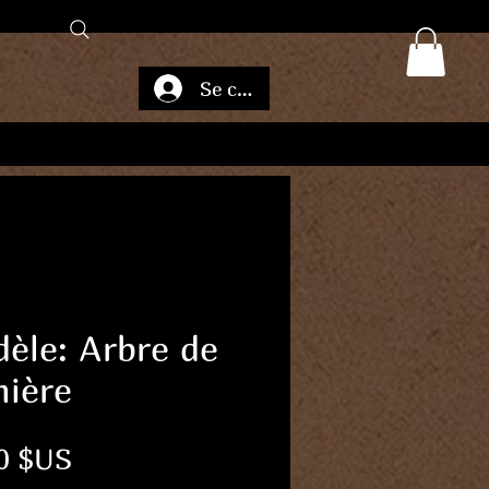
Se connecter
èle: Arbre de
ière
Prix
0 $US