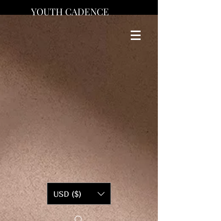
YOUTH CADENCE
USD ($)