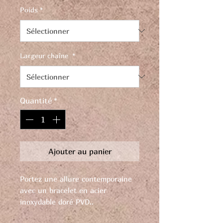
Poids
*
Largeur chaîne
*
Quantité
*
Ajouter au panier
Portez une allure contemporaine
avec un bracelet en acier
inoxydable doré PVD..
Osez briller avec cette magnifique