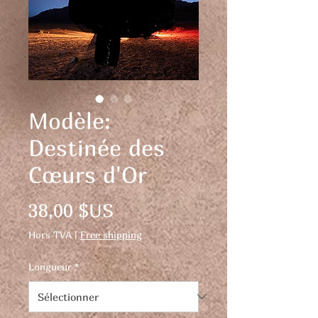
Modèle:
Destinée des
Cœurs d'Or
Prix
38,00 $US
Hors TVA
|
Free shipping
Longueur
*