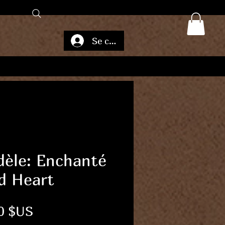
Se connecter
èle: Enchanté
d Heart
Prix
0 $US