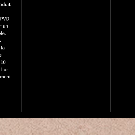
oduit
e PVD
r un
le.
s
 la
e
 10
l'or
ement