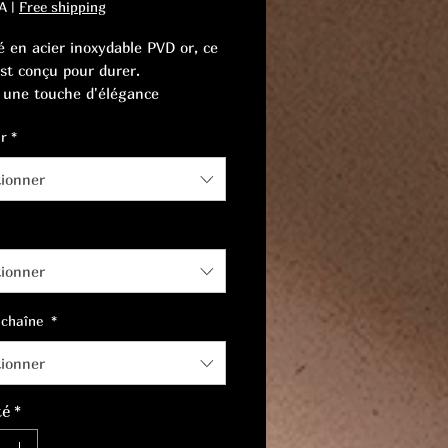
A
|
Free shipping
é en acier inoxydable PVD or, ce
est conçu pour durer.
 une touche d'élégance
relle et une touche d'originalité
r
*
 au quotidien.
tionner
tionner
 chaîne
*
tionner
té
*