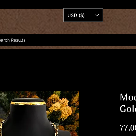
USD ($)
arch Results
Mod
Gol
77,0