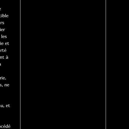
e
ible
urs
ier
 les
ie et
rté
nt à
a
ie.
s, ne
au, et
océdé