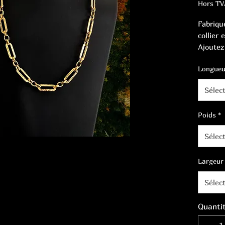
Hors TV
Fabriqu
collier 
Ajoutez
intempo
Longueu
raffinée
Sélec
Poids
*
Sélec
Largeur
Sélec
Quanti