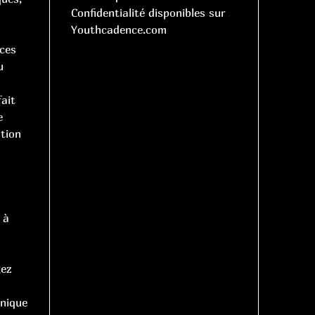
Confidentialité disponibles sur
Youthcadence.com
èces
u
fait
e
tion
 à
gez
unique