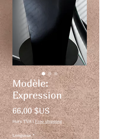
Modèle:
Expression
Prix
66,00 $US
Hors TVA
|
Free shipping
Longueur
*