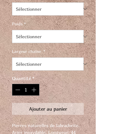
Poids
*
Largeur chaîne
*
Quantité
*
Ajouter au panier
Pierres naturelles de labradorite.
Acier inoxydable. Longueur: 44