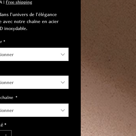
A
|
Free shipping
dans l'univers de l'élégance
 avec notre chaîne en acier
D inoxydable.
 qualité et style avec grâce, un
r
*
 parfait de confort et de
cation.
tionner
tionner
 chaîne
*
tionner
té
*