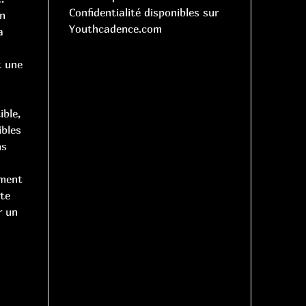
Confidentialité disponibles sur
in
Youthcadence.com
a
t une
ble,
ibles
ns
ement
rte
r un