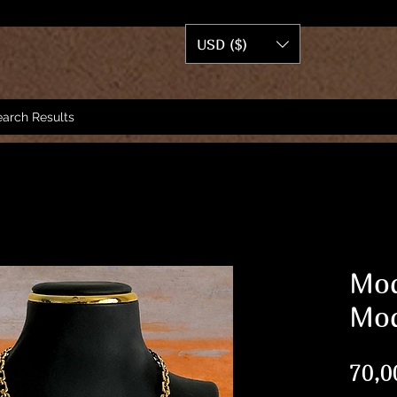
USD ($)
arch Results
Mod
Mod
70,0