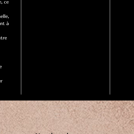
, ce
lle,
ent à
ntre
e
er