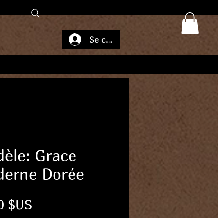
Se connecter
èle: Grace
erne Dorée
Prix
0 $US