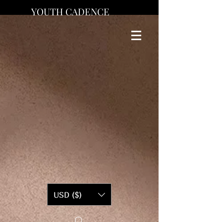
YOUTH CADENCE
USD ($)