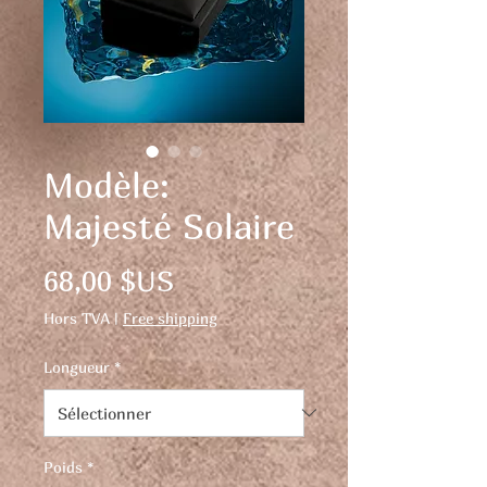
Modèle:
Majesté Solaire
Prix
68,00 $US
Hors TVA
|
Free shipping
Longueur
*
Poids
*