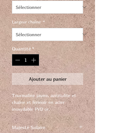
Largeur chaîne
*
Quantité
*
Ajouter au panier
Tourmaline jaune, azéztulite et
chaîne et fermoir en acier
inoxydable PVD or.
Affirmez votre style avec audace,
élégance et originalité.
Majesté Solaire