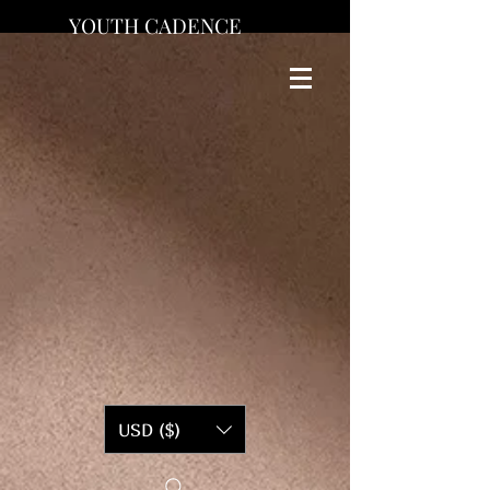
YOUTH CADENCE
USD ($)