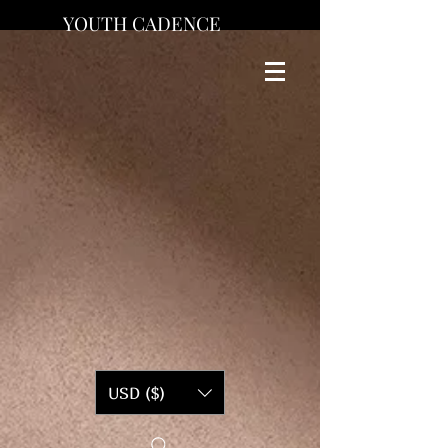
YOUTH CADENCE
USD ($)