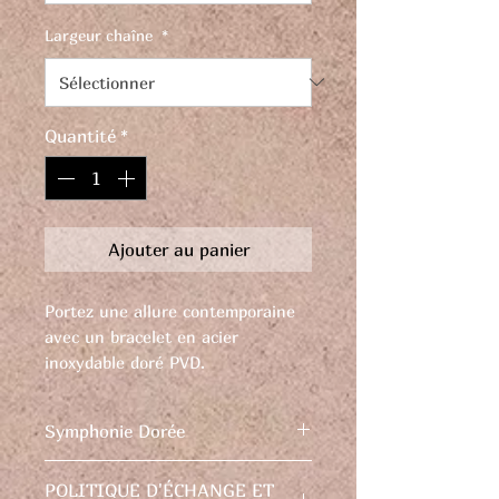
Largeur chaîne
*
Quantité
*
Ajouter au panier
Portez une allure contemporaine
avec un bracelet en acier
inoxydable doré PVD.
Osez briller avec cette magnifique
déclaration d'élégance moderne.
Symphonie Dorée
Découvrez l'élégance moderne
POLITIQUE D'ÉCHANGE ET