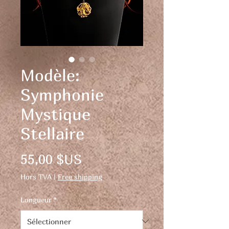
Modèle:
Symphonie
Mystique
Stellaire
Prix
55,00 $US
Hors TVA
|
Free shipping
Longueur
*