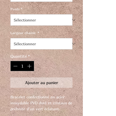
Poids
*
Largeur chaîne
*
Quantité
*
Ajouter au panier
Bracelet confectionné en acier
inoxydable PVD doré et cristaux de
préhnite d'un vert éclatant.
Découvrez une sophistication