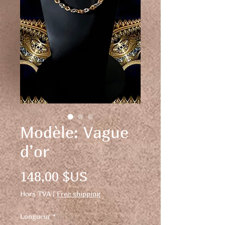
Modèle: Vague
d’or
Prix
148,00 $US
Hors TVA
|
Free shipping
Longueur
*