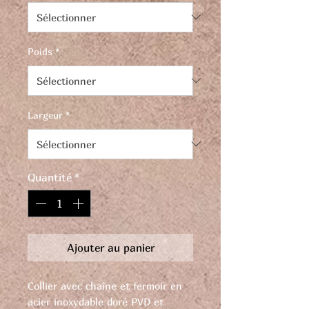
Poids
*
Largeur
*
Quantité
*
Ajouter au panier
Collier avec chaîne et fermoir en
acier inoxydable doré PVD et