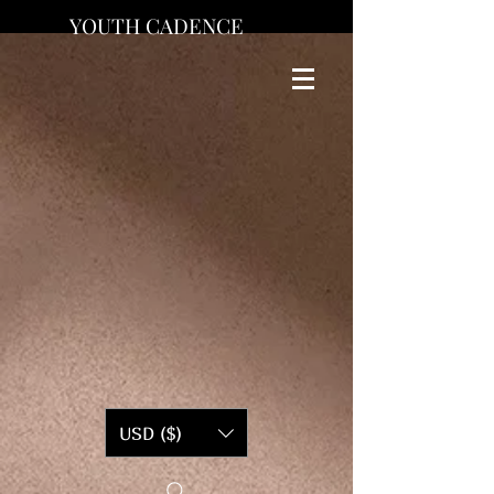
YOUTH CADENCE
USD ($)