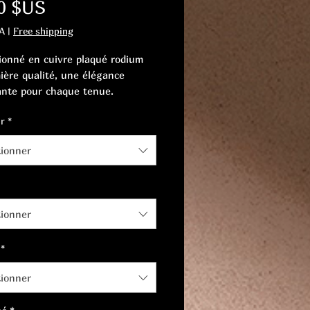
Prix
0 $US
A
|
Free shipping
ionné en cuivre plaqué rodium
ière qualité, une élégance
nte pour chaque tenue.
 une élégance intemporelle avec
r
*
fique collier.
tionner
tionner
*
tionner