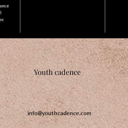
gance
é
ec
Youth cadence
info@youthcadence.com