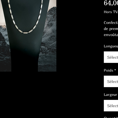
64,0
Hors TV
Confect
de prem
envoûta
Adoptez
Longueu
ce magni
Sélec
Poids
*
Sélec
Largeur
Sélec