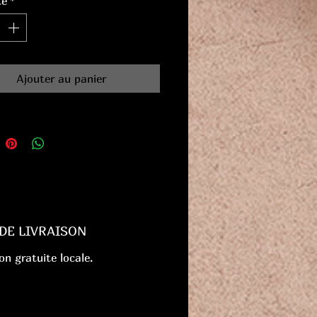
té
*
Ajouter au panier
 DE LIVRAISON
on gratuite locale.