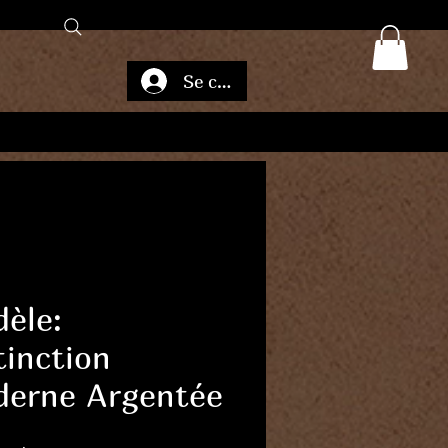
Se connecter
èle:
tinction
erne Argentée