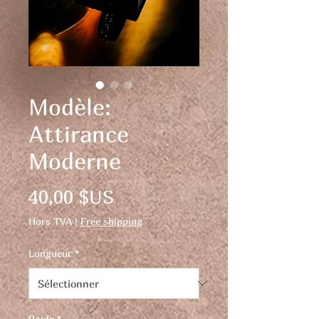
Modèle:
Attirance
Moderne
Prix
40,00 $US
Hors TVA
|
Free shipping
Longueur
*
Poids
*