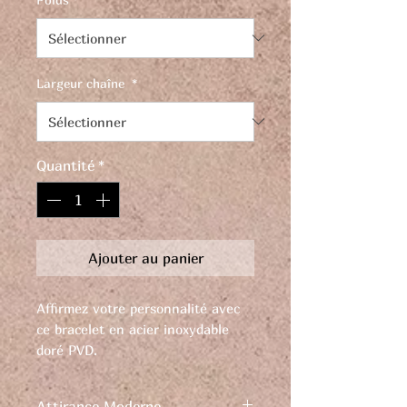
Largeur chaîne
*
Quantité
*
Ajouter au panier
Affirmez votre personnalité avec
ce bracelet en acier inoxydable
doré PVD.
Découvrez un design architectural
ultime créant une structure
Attirance Moderne