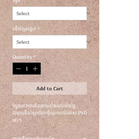
ទម្ងន់
*
ទទឹងខ្សែសង្វាក់
*
Quantity
*
Add to Cart
ស្វែងរកភាពឆើតឆាយទាំងយប់ទាំងថ្ងៃ
ជាមួយនឹងខ្សែកដែកអ៊ីណុកពណ៌មាស PVD
នេះ។
លើកកម្ពស់រចនាបថរបស់អ្នកជាមួយនឹងការ
ភាពឆើតឆាយបែបបារ៉ុក