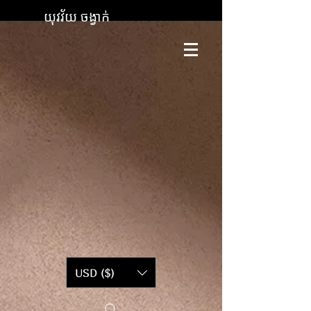
យុវវ័យ ចង្វាក់
USD ($)