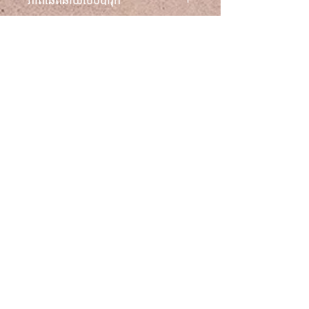
រចនាវិមាត្រដ៏អស្ចារ្យនេះ ដែលផ្តល់នូវសម្រស់
ដ៏អមតៈ។
លើកកម្ពស់ស្ទីលរបស់អ្នកជាមួយនឹងខ្សែក
គោលការណ៍ប្តូរ និងសងប្រាក់វិញ
ដ៏អស្ចារ្យនេះ ដែលផលិតពីដែកអ៊ីណុក
ស្រោបមាសដែលមានគុណភាពខ្ពស់។
សម្រាប់ព័ត៌មានផ្នែកច្បាប់ទាំងអស់ សូម
ព័ត៌មានដឹកជញ្ជូន
ដោយមានតំណភ្ជាប់រាងសេរីដិត និងឆ្លាក់
មើលផ្នែកខាងក្រោម៖ លក្ខខណ្ឌទូទៅ
យ៉ាងស្រស់ស្អាត ភ្ជាប់យ៉ាងស្រស់ស្អាត
គោលការណ៍ប្រគល់ទំនិញ និង
ដឹកជញ្ជូនក្នុងស្រុកដោយឥតគិតថ្លៃ។
ដោយរង្វិលជុំរាងពងក្រពើភ្លឺចែងចាំង ខ្សែក
គោលការណ៍ឯកជនភាព ដែលមាននៅលើ
នេះបង្កើតការរចនាដ៏គួរឱ្យចាប់អារម្មណ៍
Youthcadence.com
និងវិមាត្រ ដែលបញ្ចប់ដោយភាពចុះ
សម្រុងគ្នានៅក្នុងខ្សែចងរាងបេះដូង ដែល
យុវវ័យ ចង្វាក់
បន្ថែមភាពរ៉ូមែនទិក។ រចនាប័ទ្មបារ៉ុក
លក្ខខណ្ឌ
របស់វាផ្តល់នូវអារម្មណ៍ដ៏ប្រណិត និងធានា
នូវភាពរលោង និងមានផាសុកភាពនៅជុំ
គោលនយោបាយ
វិញក។ មិនបង្កអាឡែស៊ី និងមិនងាយ
ត្រឡប់មកវិញ
ប្រឡាក់ ខ្សែកនេះរួមបញ្ចូលគ្នានូវសម្រស់ដ៏
គោលការណ៍
អស់កល្បជាមួយនឹងភាពធន់ ហើយអាច
ឯកជនភាព និង
ពាក់បានទាំងពេលថ្ងៃ និងពេលយប់។
ខូគី