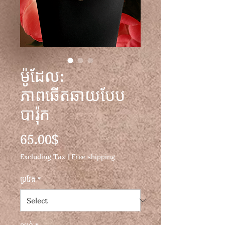
ម៉ូដែល:
ភាពឆើតឆាយបែប
បារ៉ុក
Price
65.00$
Excluding Tax
|
Free shipping
ប្រវែង
*