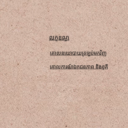
លក្ខខណ្ឌ
គោលនយោបាយត្រឡប់មកវិញ
គោលការណ៍ឯកជនភាព និងខូគី