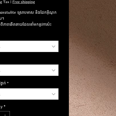
ng Tax
|
Free shipping
azeztulite ស្រោបមាស និងដែកអ៊ីណុក
ស។
់ពីភាពឆើតឆាយដែលនាំមកនូវការប៉ះ
 និងទំនើបដល់រចនាប័ទ្មរបស់អ្នក។
t
t
្វាក់
*
t
ty
*