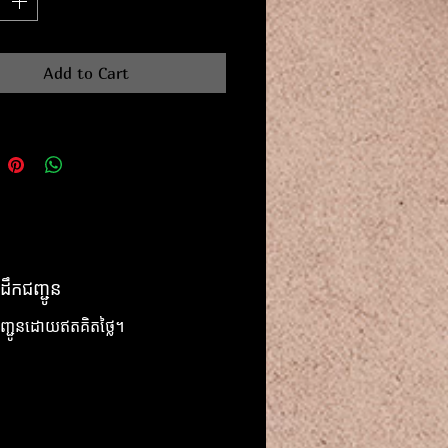
Add to Cart
ដឹកជញ្ជូន
ញ្ជូនដោយឥតគិតថ្លៃ។