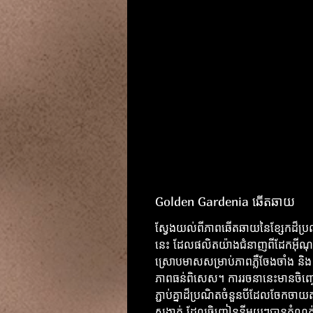
Golden Gardenia ឆើតឆាយ
ស្វែងយល់ពីភាពឆើតឆាយនៃខ្សែកដ៏ប្
នេះ ដែលផលិតយ៉ាងជំនាញពីដែកអ៊ីណ
ស្រោបមាសសម្រាប់ភាពភ្លឺចែងចាំង និង
ភាពធន់ពិសេស។ ការរចនានេះមានចិញ្
ភ្ជាប់គ្នាដ៏ប្រណិតចំនួនបីដែលចែកចាយ
សង្វាក់ ដែលចិញ្ចៀននីមួយៗបានកំណត