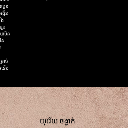
ួនបួន
ង្កើន
ើង
រួម
ឆាយមិន
នៃ
ល
រាប់
ទំនើប
យុវវ័យ ចង្វាក់