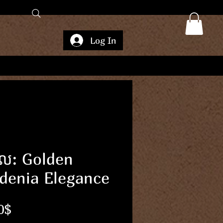
Log In
ដែល: Golden
denia Elegance
Price
0$