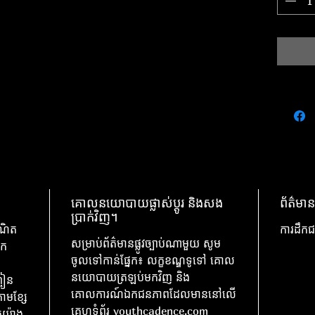
គោលនយោបាយផ្លាស់ប្តូរ និងសង
ព័ត៌មាន
ប្រាក់វិញ។
រណិត
ការដឹកជ
សម្រាប់ព័ត៌មានផ្លូវច្បាប់ណាមួយ សូម
ុក
ចូលទៅកាន់ផ្នែក៖ លក្ខខណ្ឌទូទៅ គោល
នយោបាយត្រឡប់មកវិញ និង
ចៀន
គោលការណ៍ឯកជនភាពដែលមាននៅលើ
តាមខ្សែ
គេហទំព័រ youthcadence.com
់យ៉ាង