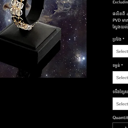
Excludi
ផលិតពី 
PVD មា
ស្វែងយល
តែមួយគត់
ប្រវែង
*
Selec
ទម្ងន់
*
Selec
ទទឹងខ្សែសង
Selec
Quanti