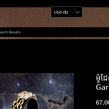
USD ($)
arch Results
ម៉ូ
Gar
67.0