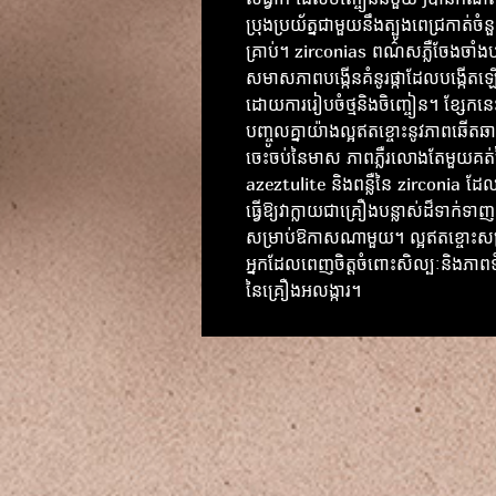
ប្រុងប្រយ័ត្នជាមួយនឹងត្បូងពេជ្រកាត់ចំន
គ្រាប់។ zirconias ពណ៌សភ្លឺចែងចាំងប
សមាសភាពបង្កើនគំនូរផ្កាដែលបង្កើតឡ
ដោយការរៀបចំថ្មនិងចិញ្ចៀន។ ខ្សែកនេះ
បញ្ចូលគ្នាយ៉ាងល្អឥតខ្ចោះនូវភាពឆើត
ចេះចប់នៃមាស ភាពភ្លឺរលោងតែមួយគត់
azeztulite និងពន្លឺនៃ zirconia ដែ
ធ្វើឱ្យវាក្លាយជាគ្រឿងបន្លាស់ដ៏ទាក់ទាញ
សម្រាប់ឱកាសណាមួយ។ ល្អឥតខ្ចោះសម្
អ្នកដែលពេញចិត្តចំពោះសិល្បៈនិងភាព
នៃគ្រឿងអលង្ការ។