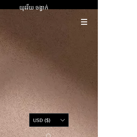
យុវវ័យ ចង្វាក់
USD ($)