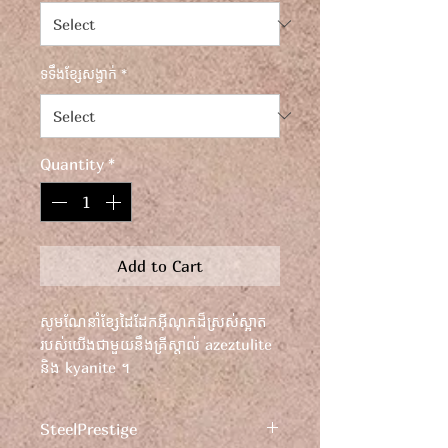
ទទឹងខ្សែសង្វាក់
*
Quantity
*
Add to Cart
សូមណែនាំខ្សែដៃដែកអ៊ីណុកដ៏ស្រស់ស្អាត
របស់យើងជាមួយនឹងគ្រីស្តាល់ azeztulite
និង kyanite ។
លើករូបរាងរបស់អ្នកជាមួយនឹងពន្លឺចែងចាំង
ដែលបញ្ចេញនូវភាពឆើតឆាយ និងភាព
SteelPrestige
ថ្លៃថ្នូរ។