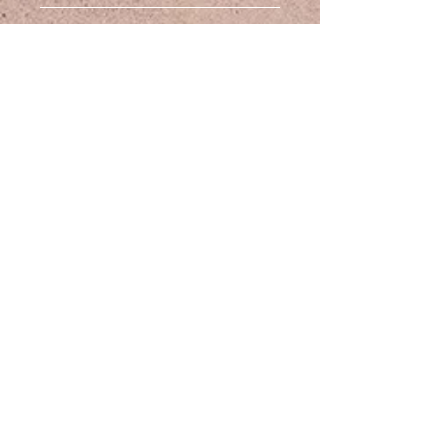
សូមណែនាំខ្សែដៃគុយបាភ្ជាប់ដែកអ៊ីណុកដ៏
គោលនយោបាយផ្លាស់ប្តូរ និងសងប្រាក់
ស្រស់ស្អាតរបស់យើង ដែលផលិតយ៉ាង
វិញ។
ជំនាញជាមួយនឹងក្រវាត់គុយបាសម្រាប់
បន្ថែមសុវត្ថិភាព និងរចនាប័ទ្ម។ បំណែកដ៏
សម្រាប់ព័ត៌មានផ្លូវច្បាប់ណាមួយ សូមចូល
ព័ត៌មានដឹកជញ្ជូន
គួរឱ្យភ្ញាក់ផ្អើលនេះមានគ្រីស្តាល់
ទៅកាន់ផ្នែក៖ លក្ខខណ្ឌទូទៅ គោល
azeztulite កាត់ពេជ្រដ៏ធំដ៏អស្ចារ្យនៅ
នយោបាយត្រឡប់មកវិញ និង
ការដឹកជញ្ជូនដោយឥតគិតថ្លៃ
កណ្តាលរបស់វា បញ្ចេញភាពឆើតឆាយ
គោលការណ៍ឯកជនភាពដែលមាននៅលើ
និងទាក់ទាញ។ នៅផ្នែកម្ខាងៗមានគ្រី
គេហទំព័រ youthcadence.com
ស្តាល់ពណ៌ខៀវ kyanite គួរឱ្យចាប់
យុវវ័យ ចង្វាក់
អារម្មណ៍ចំនួនពីរ ដែលបន្ថែមភាព
ទាក់ទាញនៃភាពទំនើប និងភាពប្លែកនៃការ
លក្ខខណ្ឌ
រចនា។ គ្រីស្តាល់ និង kyanite ត្រូវ​បាន​
បំបែក​យ៉ាង​ល្អិតល្អន់​ដោយ​កំណាត់​ដែក
គោលនយោបាយ
អ៊ីណុក​ដែល​ឆ្លាក់​យ៉ាង​ល្អិតល្អន់ ដែល​
ត្រឡប់មកវិញ
បង្ហាញ​ពី​ការ​យក​ចិត្ត​ទុក​ដាក់​យ៉ាង​ល្អិតល្អន់​
គោលការណ៍
ដល់​លម្អិត។ ខ្សែដៃចែងចាំងជាមួយនឹងពន្លឺ
ឯកជនភាព និង
ដ៏ប្រណិត ដែលធ្វើឱ្យវាក្លាយជាបំណែក
ខូគី
សេចក្តីថ្លែងការណ៍ពិតប្រាកដសម្រាប់ការ