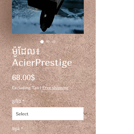
ម៉ូដែល៖
AcierPrestige
Price
68.00$
Excluding Tax
|
Free shipping
ប្រវែង
*
ទម្ងន់
*