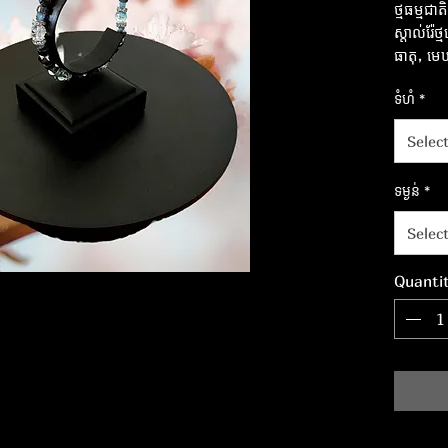
ថ្មធម្មជ
ស្តាល់រ៉
ធាតុ, ម
Hertzian 
ទំហំ
*
ពណ៌ស។ 
Selec
ទម្ងន់
*
Selec
Quanti