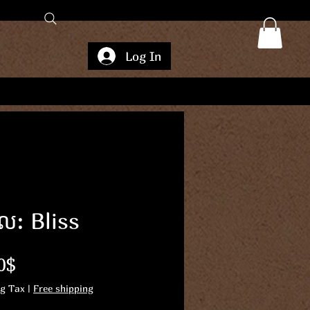
Log In
ែល: Bliss
Price
0$
ng Tax
|
Free shipping