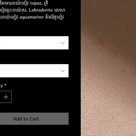
ាតិនៃមេឃពណ៌ខៀវ topaz, គ្រី
ែថ្មខៀវប្រេះពណ៌ស, Labradorite លោហ
េឃពណ៌ខៀវ aquamarine និងរ៉ែថ្មខៀវ
។ រង្វិលជុំធ្វើពីប្រាក់ជាមួយ zirconia
ទំហំ៖ ១៨ ស។
t
t
ty
*
Add to Cart