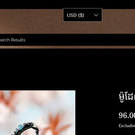
USD ($)
arch Results
ម៉ូដ
96.0
Excludi