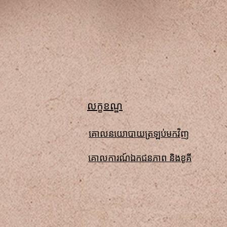
លក្ខខណ្ឌ
គោលនយោបាយត្រឡប់មកវិញ
គោលការណ៍ឯកជនភាព និងខូគី