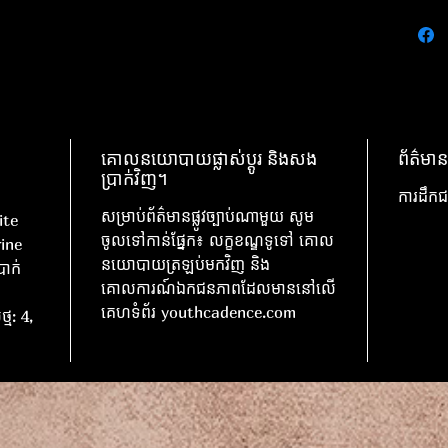
គោលនយោបាយផ្លាស់ប្តូរ និងសង
ព័ត៌មាន
ប្រាក់វិញ។
ការដឹកជ
សម្រាប់ព័ត៌មានផ្លូវច្បាប់ណាមួយ សូម
ite
ចូលទៅកាន់ផ្នែក៖ លក្ខខណ្ឌទូទៅ គោល
ine
នយោបាយត្រឡប់មកវិញ និង
រាក់
គោលការណ៍ឯកជនភាពដែលមាននៅលើ
គេហទំព័រ youthcadence.com
្ម: 4,