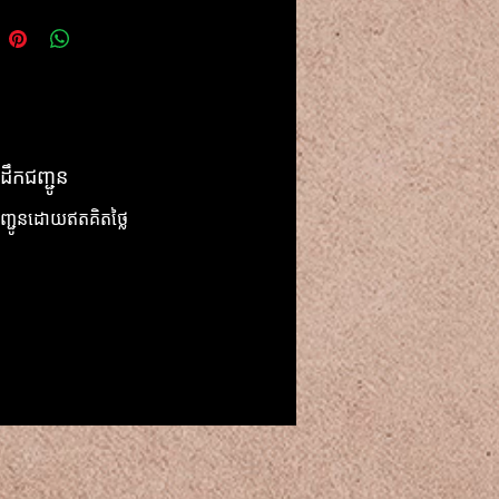
ដឹកជញ្ជូន
ញ្ជូនដោយឥតគិតថ្លៃ