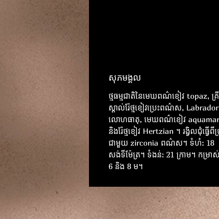
សុភមង្គល
ថ្មធម្មជាតិនៃមេឃពណ៌ខៀវ topaz, គ្រី
ស្តាល់រ៉ែថ្មខៀវប្រេះពណ៌ស, Labrador
លោហធាតុ, មេឃពណ៌ខៀវ aquamar
និងរ៉ែថ្មខៀវ Hertzian ។ រង្វិលជុំធ្វើពីប្
ជាមួយ zirconia ពណ៌ស។ ទំហំ: 18
សង់ទីម៉ែត្រ។ ទំងន់: 21 ក្រាម។ កម្រាស់ថ
6 និង 8 ម។