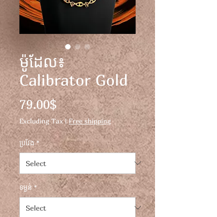
ម៉ូដែល៖
Calibrator Gold
Price
79.00$
Excluding Tax
|
Free shipping
ប្រវែង
*
ទម្ងន់
*