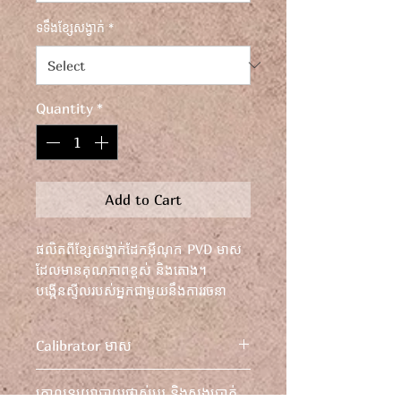
ទទឹងខ្សែសង្វាក់
*
Quantity
*
Add to Cart
ផលិតពីខ្សែសង្វាក់ដែកអ៊ីណុក PVD មាស
ដែលមានគុណភាពខ្ពស់ និងតោង។
បង្កើនស្ទីលរបស់អ្នកជាមួយនឹងការរចនា
វិមាត្រដ៏គួរឱ្យភ្ញាក់ផ្អើលនេះ ផ្តល់នូវភាព
ស្រស់ស្អាតមិនចេះចប់។
Calibrator មាស
លើកកំពស់រចនាប័ទ្មរបស់អ្នកជាមួយនឹង
គោលនយោបាយផ្លាស់ប្តូរ និងសងប្រាក់
ខ្សែកធ្វើពីដែកអ៊ីណុក PVD ធ្វើពីមាសដ៏