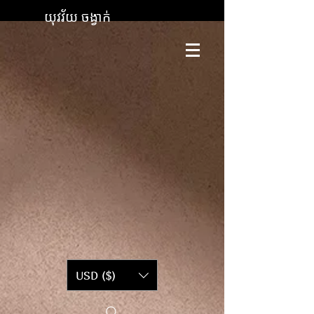
យុវវ័យ ចង្វាក់
USD ($)