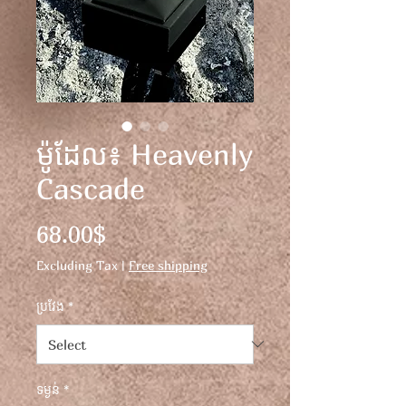
ម៉ូដែល៖ Heavenly
Cascade
Price
68.00$
Excluding Tax
|
Free shipping
ប្រវែង
*
ទម្ងន់
*