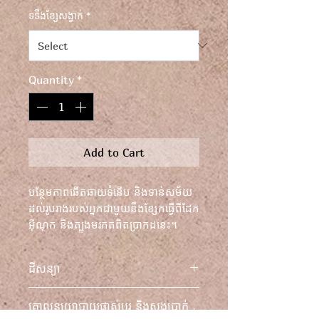
ទទឹងខ្សែសង្វាក់
*
Quantity
*
Add to Cart
បន្ថែមភាពឆើតឆាយទំនើប និងទាន់សម័យ
ដល់រូបរាងរបស់អ្នកជាមួយនឹងខ្សែកធ្វើពីដែក
អ៊ីណុក និងត្បូងមរកតពិតប្រាកដនេះ។
នាំមកនូវភាពស្រស់ស្អាតមិនចេះចប់ និង
ពណ៌ដិតជាមួយនឹងគ្រឿងបន្សំដែលមិនអាច
ដីសន្យា
បំភ្លេចបាន។
បង្កើនស្ទីលរបស់អ្នកជាមួយនឹងខ្សែកដ៏
គោលនយោបាយផ្លាស់ប្តូរ និងសងប្រាក់
គួរឱ្យភ្ញាក់ផ្អើលនេះ ដែលផលិតយ៉ាង