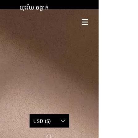
យុវវ័យ ចង្វាក់
USD ($)