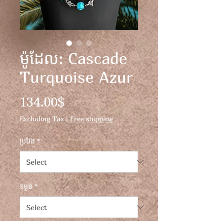
ម៉ូដែល: Cascade
Turquoise Azur
Price
134.00$
Excluding Tax
|
Free shipping
ប្រវែង
*
ទម្ងន់
*