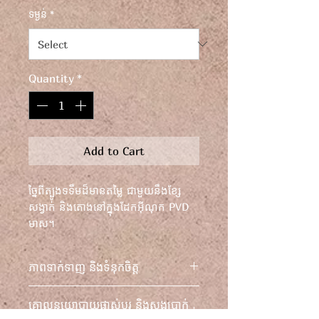
ទម្ងន់
*
Quantity
*
Add to Cart
ច្នៃពីត្បូងទទឹមដ៏មានតម្លៃ ជាមួយនឹងខ្សែ
សង្វាក់ និងតោងនៅក្នុងដែកអ៊ីណុក PVD
មាស។
ស្វែងយល់ពីភាពឆើតឆាយដែលមិនអាចកាត់
ភាពទាក់ទាញ និងទំនុកចិត្ត
ថ្លៃបាននៃការចម្រាញ់ដ៏ពិសេស និង
ការលួងលោមដាច់ខាត។
ស្វែងយល់ពីភាពឆើតឆាយដែលមិនអាច
គោលនយោបាយផ្លាស់ប្តូរ និងសងប្រាក់
កាត់ថ្លៃបាននៃខ្សែដៃចម្រាញ់នេះ ដែលត្រូវ
វិញ។