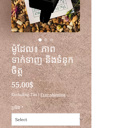
ម៉ូដែល៖ ភាព
ទាក់ទាញ និងទំនុក
ចិត្ត
Price
55.00$
Excluding Tax
|
Free shipping
ប្រវែង
*