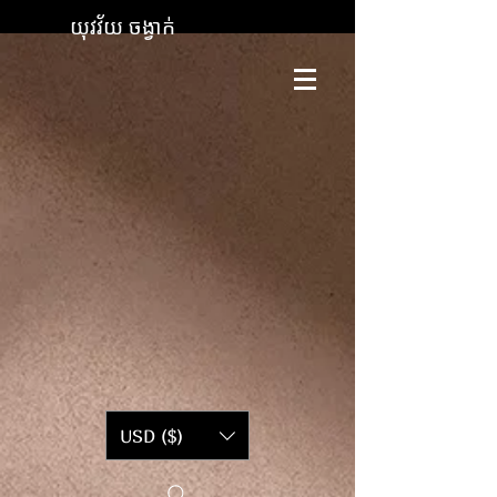
យុវវ័យ ចង្វាក់
USD ($)