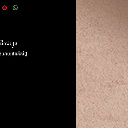
ដឹកជញ្ជូន
ូនដោយឥតគិតថ្លៃ