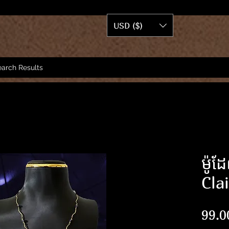
USD ($)
arch Results
ម៉ូដ
Cla
99.0