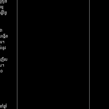
គ្រឿង
ម្ម
ឺថ្ងៃ
ជា
ង្កើត
ារ។
់នូវ
ពីញើស
ាស។
10
ឆ្នាំ