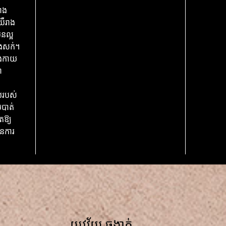
រាង
ឺរាង
ិនល្អ
់បង់សក់។
រាងកាយ
ា
ាយរបស់
បំបាត់
តឱ្យ
ានការ
យុវវ័យ ចង្វាក់