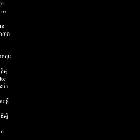
ញ)។
rre
បាន
៌នាវា
 ឈ្មោះ
ើថ្ម
ite
នាវិក
ពន្លឺ
ើម្បី​
ើក