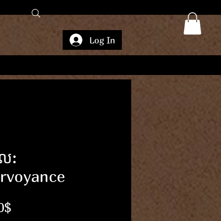
Log In
ែល:
irvoyance
Price
0$