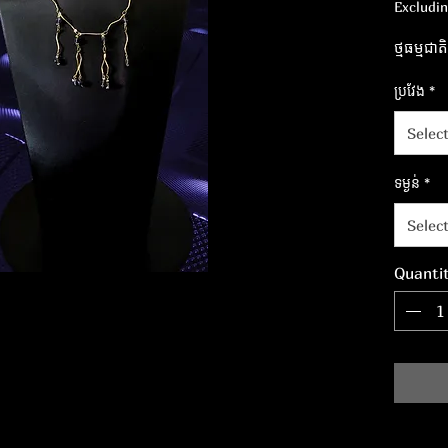
Excludi
ថ្មធម្មជ
ប្រវែង
*
Selec
ទម្ងន់
*
Selec
Quanti