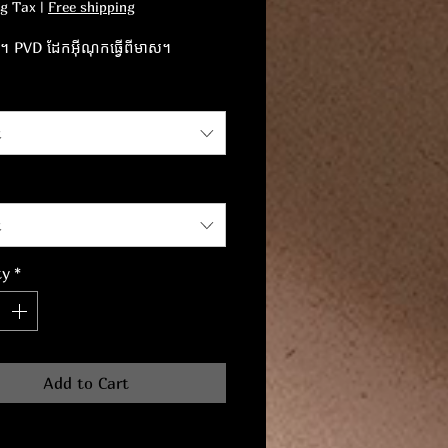
ng Tax
|
Free shipping
ាតិ។ PVD ដែកអ៊ីណុកធ្វើពីមាស។
t
t
ty
*
Add to Cart