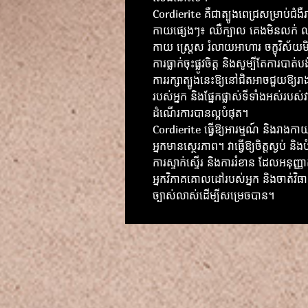
Cordierite គឺជាត្បូងពេជ្រសម្រាប់ជំងឺ
កាយផ្សេងៗ៖ ឈឺក្បាល គេងមិនលក់ ឈ
កាយ ស្ត្រេស រំលាយអាហារ ចក្ខុវិស័យម
ការធ្លាក់ចុះផ្លូវចិត្ត និងសូម្បីតែការបាត
ការរក្សាត្បូងនេះឱ្យនៅជិតអាចជួយឱ្យ
របស់អ្នក និងផ្នែកផ្លាស់ទីទាំងអស់របស់វ
ដំណើរការបានល្អបំផុត។
Cordierite ធ្វើឱ្យអារម្មណ៍ និងរាងក
អ្នកមានស្ថេរភាព។ វាធ្វើឱ្យចិត្តស្ងប់ និង
ការស្ទាក់ស្ទើរ និងការរំខាន ដែលអនុញ្ញា
អ្នកវិភាគគោលដៅរបស់អ្នក និងចាត់វិធ
ច្បាស់លាស់ដើម្បីសម្រេចបាន។