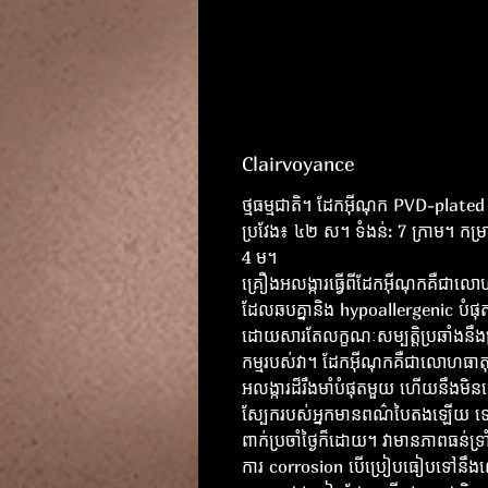
Clairvoyance
ថ្មធម្មជាតិ។ ដែកអ៊ីណុក PVD-plated
ប្រវែង៖ ៤២ ស។ ទំងន់: 7 ក្រាម។ កម្រា
4 ម។
គ្រឿងអលង្ការធ្វើពីដែកអ៊ីណុកគឺជាលោ
ដែលឆបគ្នានិង hypoallergenic បំផុ
ដោយសារតែលក្ខណៈសម្បត្តិប្រឆាំងនឹងប
កម្មរបស់វា។ ដែកអ៊ីណុកគឺជាលោហធាត
អលង្ការដ៏រឹងមាំបំផុតមួយ ហើយនឹងមិនធ្វ
ស្បែករបស់អ្នកមានពណ៌បៃតងឡើយ ទ
ពាក់ប្រចាំថ្ងៃក៏ដោយ។ វាមានភាពធន់ទ្រា
ការ corrosion បើប្រៀបធៀបទៅនឹ