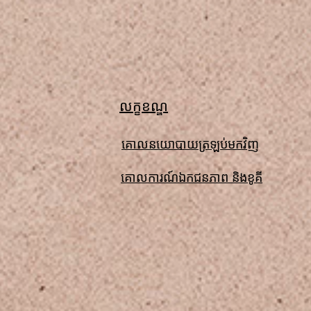
លក្ខខណ្ឌ
គោលនយោបាយត្រឡប់មកវិញ
គោលការណ៍ឯកជនភាព និងខូគី