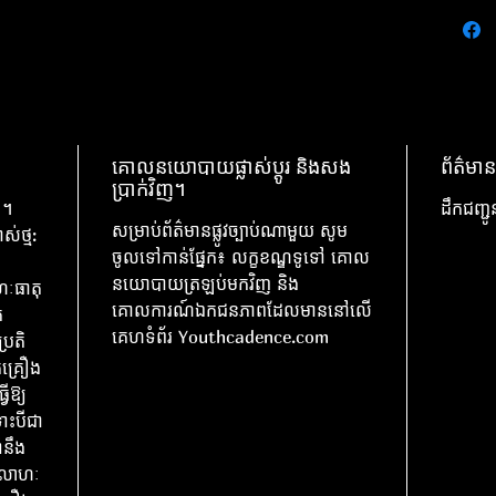
គោលនយោបាយផ្លាស់ប្តូរ និងសង
ព័ត៌មាន
ប្រាក់វិញ។
 ។
ដឹកជញ្ជ
សម្រាប់ព័ត៌មានផ្លូវច្បាប់ណាមួយ សូម
ស់ថ្ម:
ចូលទៅកាន់ផ្នែក៖ លក្ខខណ្ឌទូទៅ គោល
នយោបាយត្រឡប់មកវិញ និង
ហៈធាតុ
គោលការណ៍ឯកជនភាពដែលមាននៅលើ
ត
គេហទំព័រ Youthcadence.com
្រតិ
ុគ្រឿង
ើឱ្យ
ោះបីជា
ំនឹង
ងលោហៈ