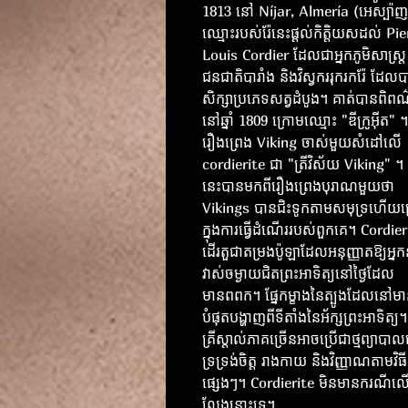
1813 នៅ Níjar, Almería (អេស្ប៉ា
ឈ្មោះរបស់រ៉ែនេះផ្តល់កិត្តិយសដល់ Pie
Louis Cordier ដែលជាអ្នកភូមិសាស្ត្រ
ជនជាតិបារាំង និងវិស្វកររុករករ៉ែ ដែល
សិក្សាប្រភេទសត្វដំបូង។ គាត់បានពិពណ
នៅឆ្នាំ 1809 ក្រោមឈ្មោះ "ឌីក្រូអ៊ីត" ។
រឿងព្រេង Viking ចាស់មួយសំដៅលើ
cordierite ជា "ត្រីវិស័យ Viking" ។
នេះបានមកពីរឿងព្រេងបុរាណមួយថា
Vikings បានជិះទូកតាមសមុទ្រហើយប្រ
ក្នុងការធ្វើដំណើររបស់ពួកគេ។ Cordier
ដើរតួជាតម្រងប៉ូឡាដែលអនុញ្ញាតឱ្យអ្នក
វាស់ចម្ងាយជិតព្រះអាទិត្យនៅថ្ងៃដែល
មានពពក។ ផ្នែកម្ខាងនៃត្បូងដែលនៅមាន
បំផុតបង្ហាញពីទីតាំងនៃអ័ក្សព្រះអាទិត្យ។
គ្រីស្តាល់​ភាគច្រើន​អាច​ប្រើ​ជា​ថ្ម​ព្យាបាល​ដ
ទ្រទ្រង់​ចិត្ត រាងកាយ និង​វិញ្ញាណ​តាម​វិធី​
ផ្សេងៗ។ Cordierite មិនមានករណីល
លែងនោះទេ។