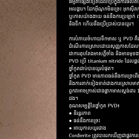
ធម្មតាផ្សេងទៀតដែលប្រើក្នុងការផលិត
អលង្ការ។ ដែកអ៊ីណុកមិនច្រេះ អុកស៊ីតក
ឬកោសយ៉ាងងាយ ធន់នឹងការប្រឡាក់ ពន្ល
និងទឹក ហើយនឹងប្រើប្រាស់បានយូរ។
ការបំភាយចំហាយទឹកមាស ឬ PVD គឺ
ដំណើរការស្រោបដោយសុញ្ញកាសដែលប
ជាការតុបតែងមាសភ្លឺចាំង និងមានមុខង
PVD ប្រើ titanium nitride ដែលផ្តល
ថ្នាំកូតជាប់បានយូរបំផុត។
ថ្នាំកូត PVD មានភាពធន់នឹងការច្រេះ
និងការពាក់ទៀងទាត់ជាងការស្រោបម
ពួកវាអាចក្រាស់ជាងផ្លាកមាសស្តង់ដារ 
ដង។
គុណសម្បត្តិនៃថ្នាំកូត PVD៖
● និរន្តរភាព
● ធន់នឹងការច្រេះ
● អាយុកាលយូរជាង
Cordierite ត្រូវបានរកឃើញជាផ្លូវការនៅ