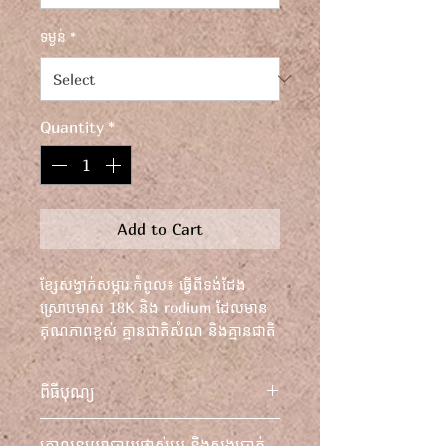
ទម្ងន់
*
Quantity
*
Add to Cart
ខ្សែសង្វាក់សម្ភារៈកំពូល៖ ធ្វើពីទង់ដែង
ស្រោបមាស 18K និង rodium ដែលមាន
គុណភាពខ្ពស់ គ្មានជាតិសំណ និងគ្មានជាតិ
នីកែល មានសុវត្ថិភាពសម្រាប់ស្បែកងាយ
ប្រតិកម្ម។ ប្រវែង៖ ៥៤ ស។
ពិធីបុណ្យ
ខ្សែសង្វាក់សម្ភារៈកំពូល៖ ធ្វើពីទង់ដែង
គោលនយោបាយផ្លាស់ប្តូរ និងសងប្រាក់