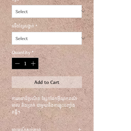
ទទឹងខ្សែសង្វាក់
*
Quantity
*
Add to Cart
ការរចនាដ៏ប្រណិត ខ្សែកដែកអ៊ីណុកពណ៌
មាស និងប្រាក់ ជាមួយនឹងការឆ្លុះបញ្ចាំង
ពន្លឺ។
អនុញ្ញាតឱ្យខ្លួនអ្នកត្រូវបានហ៊ុំព័ទ្ធដោយ
អារម្មណ៍​ស្ងប់​សុខ