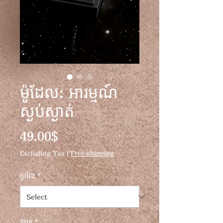
ម៉ូដែល: អារម្មណ៍
ស្ងប់ស្ងាត់
Price
49.00$
Excluding Tax
|
Free shipping
ប្រវែង
*
ទម្ងន់
*