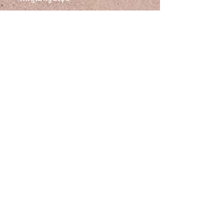
ភាពឆើតឆាយនៃខ្សែកនេះ ដែលបង្កើតជាពន្លឺ
ទន់ភ្លន់នៃយប់ដែលមានផ្កាយ។
ជ្រមុជខ្លួនអ្នកនៅក្នុងបរិយាកាសដ៏ស្រទន់
គោលការណ៍ប្តូរ និងសងប្រាក់វិញ
ជាមួយនឹងខ្សែដៃ Soothing Mood នេះ
ដែលជាការបង្កើតដែលកើតចេញពីការ
សម្រាប់ព័ត៌មានផ្នែកច្បាប់ទាំងអស់ សូម
ព័ត៌មានដឹកជញ្ជូន
ស្រមើលស្រមៃ និងសិប្បកម្មដ៏ប្រណិត។
មើលផ្នែកខាងក្រោម៖ លក្ខខណ្ឌទូទៅ
ការរចនានេះមានខ្សែភ្ជាប់រាងផ្កាយពណ៌
គោលការណ៍ប្រគល់ទំនិញ និង
ដឹកជញ្ជូនក្នុងស្រុកដោយឥតគិតថ្លៃ។
មាស និងប្រាក់ភ្លឺចែងចាំង ដែលត្រូវបាន
គោលការណ៍ឯកជនភាព ដែលមាននៅលើ
ដាក់បញ្ចូលគ្នាយ៉ាងប្រណិត ដើម្បីចាប់យក
Youthcadence.com
និងឆ្លុះបញ្ចាំងពន្លឺជាមួយនឹងចលនានីមួយៗ
ដែលបង្កើតជាពន្លឺទន់ភ្លន់នៃយប់ដែលមាន
យុវវ័យ ចង្វាក់
ផ្កាយ។ ខ្សែច្រវាក់ដ៏ឆើតឆាយធ្វើពីដែក
លក្ខខណ្ឌ
អ៊ីណុកស្រោបដោយមាស និងប្រាក់ ដែល
ត្រូវបានជ្រើសរើសដោយសារតែការបញ្ចប់
គោលនយោបាយ
ដ៏អស្ចារ្យ ភាពធន់ និងលក្ខណៈសម្បត្តិមិន
ត្រឡប់មកវិញ
បង្កអាឡែហ្ស៊ី ធានានូវផាសុកភាព និង
គោលការណ៍
ភាពឆើតឆាយសម្រាប់គ្រប់ប្រភេទស្បែក។
ឯកជនភាព និង
រាល់ព័ត៌មានលម្អិតនៃខ្សែដៃនេះត្រូវបាន
ពិចារណាយ៉ាងយកចិត្តទុកដាក់៖ ខ្សែកោង
ខូគី
ទន់ភ្លន់នៃការតុបតែងឱបក្រសោបរាងកដៃ