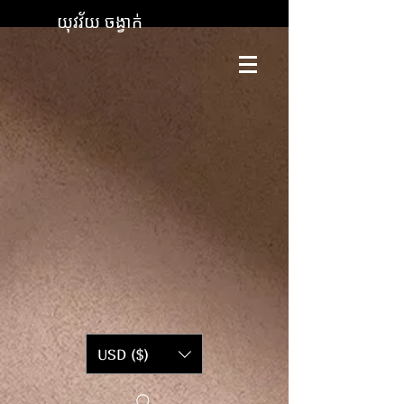
យុវវ័យ ចង្វាក់
USD ($)