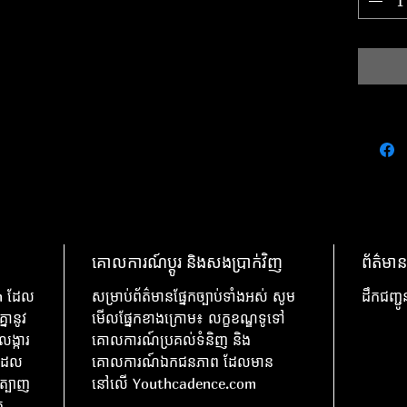
គោលការណ៍ប្តូរ និងសងប្រាក់វិញ
ព័ត៌មាន
on ដែល
សម្រាប់ព័ត៌មានផ្នែកច្បាប់ទាំងអស់ សូម
ដឹកជញ្ជ
នានូវ
មើលផ្នែកខាងក្រោម៖ លក្ខខណ្ឌទូទៅ
ង្ការ
គោលការណ៍ប្រគល់ទំនិញ និង
លដែល
គោលការណ៍ឯកជនភាព ដែលមាន
នត្បាញ
នៅលើ Youthcadence.com
ក