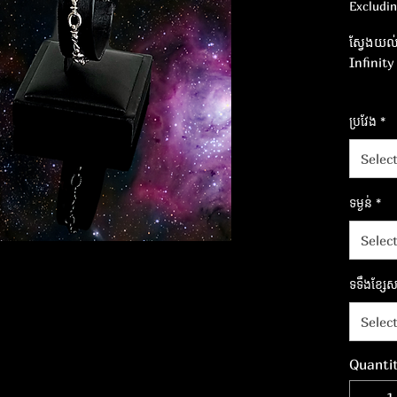
Excludi
ស្វែងយល
Infinity
ផ្តល់រង្វ
ប្រវែង
*
ទាក់ទាញភ
ខ្ចោះរវា
Selec
ទម្ងន់
*
Selec
ទទឹងខ្សែសង
Selec
Quanti