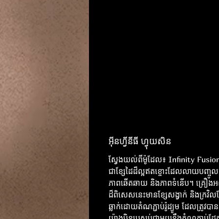
អ៊ីនហ្វីនីធី ហ្វុយសិន
ស្វែងយល់ពីម៉ូដែល៖ Infinity Fusi
ជាខ្សែដៃដ៏ល្អឥតខ្ចោះដែលលាយបញ្ចូលគ្
ភាពឆើតឆាយ និងភាពទំនើប។ គ្រឿងអល
ដ៏ពិសេសនេះមានខ្សែសង្វាក់ និងក្រវិ
ឆ្លាក់ដោយតំណភ្ជាប់រ៉ូដ្យូម ដែលត្រូវបា
យ៉ាងប៉ិនប្រសប់ជាមួយនឹងតំណភ្ជាប់ដែ