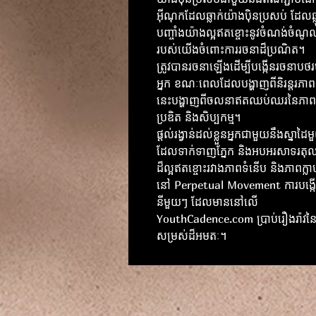
អ៊ីណុកដែលឆ្លាក់យ៉ាងប៉ិនប្រសប់ ដែលឆ្ល
បញ្ចាំងយ៉ាងល្អឥតខ្ចោះនូវចំណង់ចំណូលច
របស់យើងចំពោះការរចនាដ៏ប្រណិត។
ត្រូវបានរចនាឡើងដើម្បីបង្កើនរចនាបថ
អ្នក ខណៈពេលដែលបង្ហាញពីនិរន្តរភាព 
នេះបង្ហាញពីចលនាឥតឈប់ឈរនៃភាពច្
ប្រឌិត និងសិប្បកម្ម។
ផ្តល់រង្វាន់ដល់ខ្លួនអ្នកជាមួយនឹងស្នាដៃ
ដែលទាក់ទាញភ្នែក និងអបអរសាទរតុល
ដ៏ល្អឥតខ្ចោះរវាងភាពទំនើប និងភាពក្ល
នៅ Perpetual Movement ការបង្ក
នីមួយៗ ដែលមាននៅលើ
YouthCadence.com ប្រាប់រឿងរ៉ាវន
សម្រស់ដ៏អមតៈ។