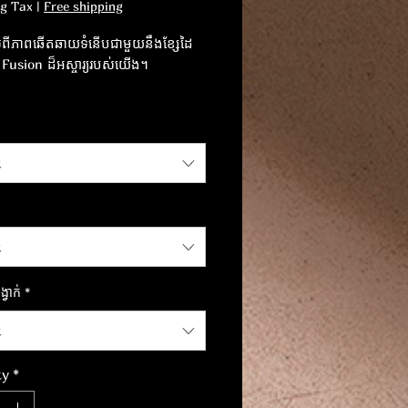
ng Tax
|
Free shipping
់ពីភាពឆើតឆាយទំនើបជាមួយនឹងខ្សែដៃ
 Fusion ដ៏អស្ចារ្យរបស់យើង។
ាន់ដល់ខ្លួនអ្នកជាមួយនឹងស្នាដៃមួយដែល
្នែក និងអបអរសាទរតុល្យភាពដ៏ល្អឥត
ងភាពទំនើប និងភាពក្លាហាន។
t
t
្វាក់
*
t
ty
*