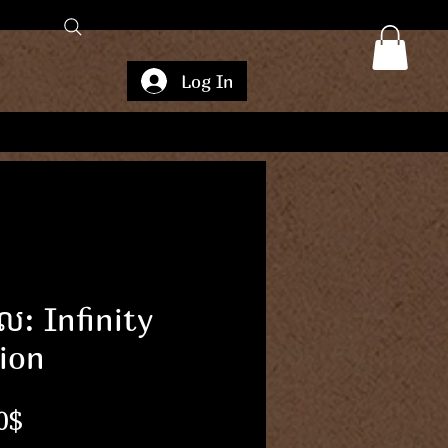
Log In
ែល: Infinity
ion
Price
0$