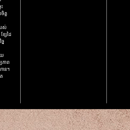
ុះ
ិត្ត
របស់
ខ្សែដៃ
នៃ
មួយ
្យភាព
ាហាន។
ើត
ៃ