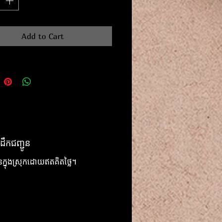
Add to Cart
ដឹកជញ្ជូន
ូនក្នុងស្រុកដោយឥតគិតថ្លៃ។