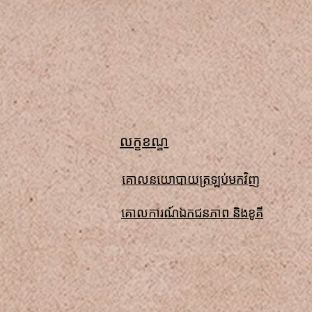
លក្ខខណ្ឌ
គោលនយោបាយត្រឡប់មកវិញ
គោលការណ៍ឯកជនភាព និងខូគី