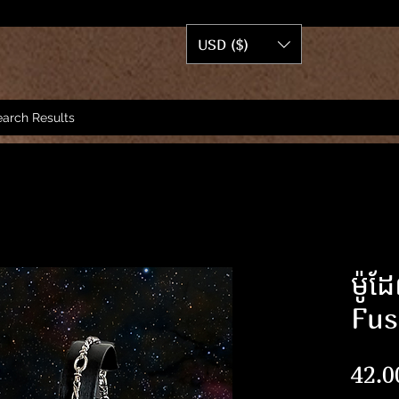
USD ($)
arch Results
ម៉ូដ
Fus
42.0