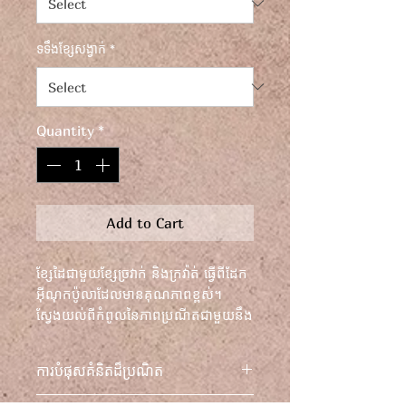
ទទឹងខ្សែសង្វាក់
*
Quantity
*
Add to Cart
ខ្សែដៃជាមួយខ្សែច្រវាក់ និងក្រវ៉ាត់ ធ្វើពីដែក
អ៊ីណុកប៉ូលាដែលមានគុណភាពខ្ពស់។
ស្វែងយល់ពីកំពូលនៃភាពប្រណីតជាមួយនឹង
ខ្សែដៃដ៏ពិសេសនេះ។
ការបំផុសគំនិតដ៏ប្រណិត
ស្វែងយល់ពីកំពូលនៃភាពប្រណីតជាមួយ