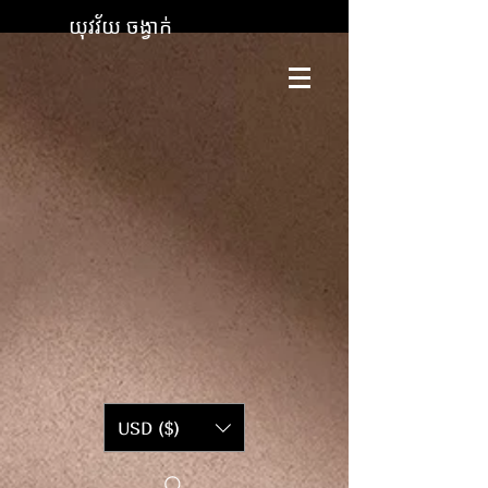
យុវវ័យ ចង្វាក់
USD ($)