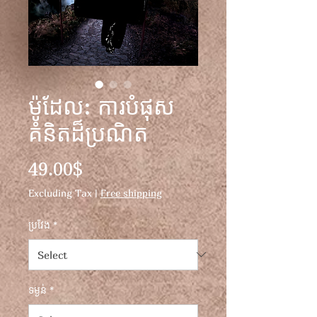
ម៉ូដែល: ការបំផុស
គំនិតដ៏ប្រណិត
Price
49.00$
Excluding Tax
|
Free shipping
ប្រវែង
*
ទម្ងន់
*