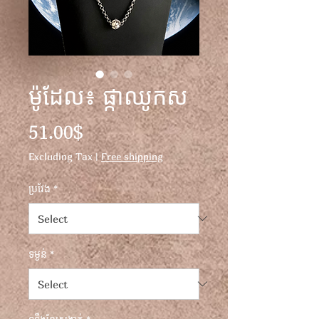
ម៉ូដែល៖ ផ្កាឈូកស
Price
51.00$
Excluding Tax
|
Free shipping
ប្រវែង
*
ទម្ងន់
*