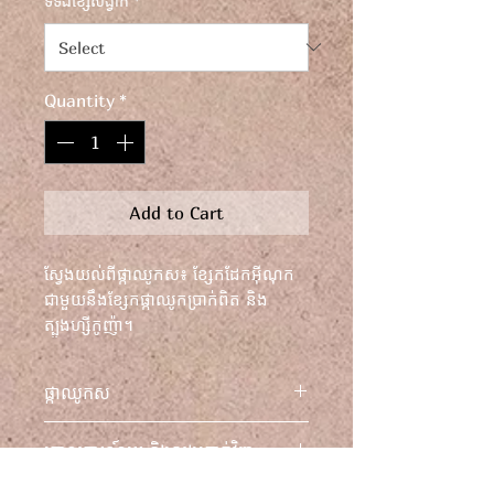
ទទឹងខ្សែសង្វាក់
*
Quantity
*
Add to Cart
ស្វែងយល់ពីផ្កាឈូកស៖ ខ្សែកដែកអ៊ីណុក
ជាមួយនឹងខ្សែកផ្កាឈូកប្រាក់ពិត និង
ត្បូងហ្សីកូញ៉ា។
ល្បាយដ៏ល្អឥតខ្ចោះនៃកម្លាំង និងសម្រស់។
ផ្កាឈូកស
នៅ Youth Cadence យើងជឿជាក់ថា
គោលការណ៍ប្តូរ និងសងប្រាក់វិញ
គ្រឿងអលង្ការគួរតែមានលក្ខណៈពិសេស
និងភ្លឺចែងចាំងដូចអ្នកដែលពាក់វាដែរ។ ការ
សម្រាប់ព័ត៌មានផ្នែកច្បាប់ទាំងអស់ សូម