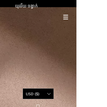
យុវវ័យ ចង្វាក់
USD ($)