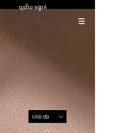
យុវវ័យ ចង្វាក់
USD ($)