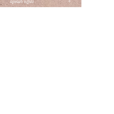
លូមីណា ហ្គោល
ចែងចាំងជាមួយនឹងសេចក្តីថ្លែងការណ៍ដ៏
អស្ចារ្យនៃភាពឆើតឆាយទំនើបនេះ។
ស្វែងយល់ពីភាពឆើតឆាយទំនើប
គោលការណ៍ប្តូរ និងសងប្រាក់វិញ
ជាមួយនឹងខ្សែកដែកអ៊ីណុករបស់យើង
ដែលផលិតឡើងជាមួយនឹងការស្រោប
សម្រាប់ព័ត៌មានផ្នែកច្បាប់ទាំងអស់ សូម
ព័ត៌មានដឹកជញ្ជូន
មាស PVD ដែលមានគុណភាពខ្ពស់ មាន
មើលផ្នែកខាងក្រោម៖ លក្ខខណ្ឌទូទៅ
សុវត្ថិភាពសម្រាប់ស្បែកងាយប្រតិកម្ម។
គោលការណ៍ប្រគល់ទំនិញ និង
ដឹកជញ្ជូនក្នុងស្រុកដោយឥតគិតថ្លៃ។
ខ្សែកដែលផលិតយ៉ាងយកចិត្តទុកដាក់នេះ
គោលការណ៍ឯកជនភាព ដែលមាននៅលើ
មានលក្ខណៈពិសេសនៃតំណភ្ជាប់រាង
Youthcadence.com
ពងក្រពើដែលហូរចូលគ្នាយ៉ាងរលូន បង្កើត
ជាលំនាំធរណីមាត្រ និងភាពរលូននៃចង្វាក់
យុវវ័យ ចង្វាក់
ដែលរុំព័ទ្ធជុំវិញកញ្ចឹងកយ៉ាងស្រស់ស្អាត។
លក្ខខណ្ឌ
ផ្ទៃរលោងរបស់វាចាប់យកពន្លឺយ៉ាងស្រស់
ស្អាត ដោយបន្លិចអន្តរកម្មដ៏ស្មុគស្មាញ
គោលនយោបាយ
នៃតំណភ្ជាប់ និងបន្ថែមភាពកក់ក្តៅ និងភ្លឺ
ត្រឡប់មកវិញ
ចែងចាំងដល់រូបរាងរបស់អ្នក។ ខ្សែដៃប៉ូលា
គោលការណ៍
បន្ថែមសុវត្ថិភាព និងភាពភ្លឺរលោងដើម្បី
ឯកជនភាព និង
បំពេញការរចនា ដែលធានាទាំងសុវត្ថិភាព
និងសោភ័ណភាពទំនើបសម្រាប់ខ្សែកដែល
ខូគី