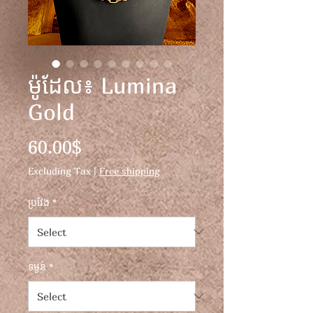
ម៉ូដែល៖ Lumina
Gold
Price
60.00$
Excluding Tax
|
Free shipping
ប្រវែង
*
ទម្ងន់
*