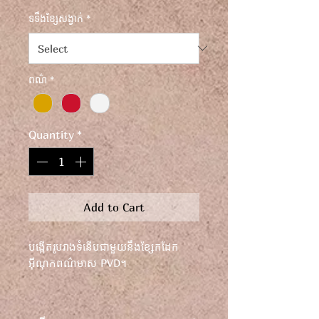
ទទឹងខ្សែសង្វាក់
*
ពណ៌
*
Quantity
*
Add to Cart
បង្កើតរូបរាងទំនើបជាមួយនឹងខ្សែកដែក
អ៊ីណុកពណ៌មាស PVD។
សម្រេចបាននូវរូបរាងទំនើបជាមួយនឹងខ្សែក
ដែកអ៊ីណុកពណ៌មាសផ្កាឈូក។ ហ៊ានភ្លឺ