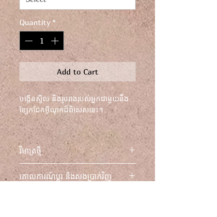
Quantity
*
Add to Cart
បង្កើនស្ទីល និងរូបរាងរបស់អ្នកជាមួយនឹង
ខ្សែកដែកអ៊ីណុកដ៏ពិសេសនេះ។
អនុញ្ញាតឱ្យខ្លួនអ្នកត្រូវបានល្បួងដោយការ
រចនាដ៏ប្រណីត និងគ្រឿងបន្សំដ៏ល្អឥតខ្ចោះ
វិមាត្រថ្មី
ដើម្បីបង្កើនរូបរាងរបស់អ្នក។
លើកកម្ពស់ស្ទីលរបស់អ្នកជាមួយនឹងខ្សែក
គោលការណ៍ប្តូរ និងសងប្រាក់វិញ
ដ៏អស្ចារ្យនេះ ដែលផលិតពីដែកថែបដែក
អ៊ីណុកស្រោបមាស PVD ដែលមានគុណ
សម្រាប់ព័ត៌មានផ្នែកច្បាប់ទាំងអស់ សូម
ព័ត៌មានដឹកជញ្ជូន
ភាពខ្ពស់។
មើលផ្នែកខាងក្រោម៖ លក្ខខណ្ឌទូទៅ
ផ្សំឡើងពីខ្សែភ្ជាប់រាងពេជ្រដិត ភ្ជាប់ដោយ