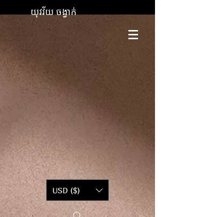
យុវវ័យ ចង្វាក់
USD ($)