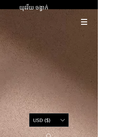
យុវវ័យ ចង្វាក់
USD ($)