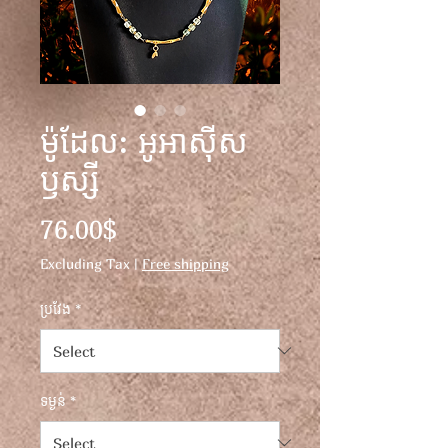
ម៉ូដែល: អូអាស៊ីស
ឫស្សី
Price
76.00$
Excluding Tax
|
Free shipping
ប្រវែង
*
ទម្ងន់
*