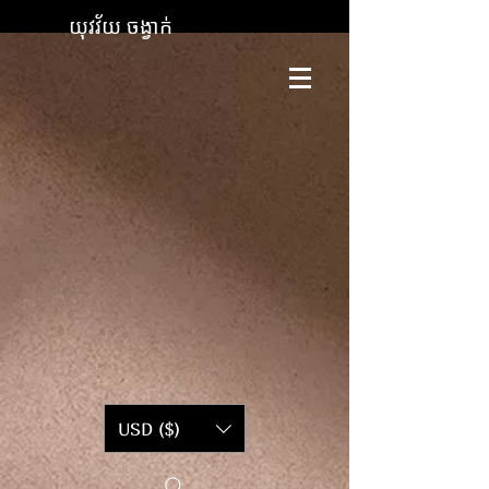
យុវវ័យ ចង្វាក់
USD ($)