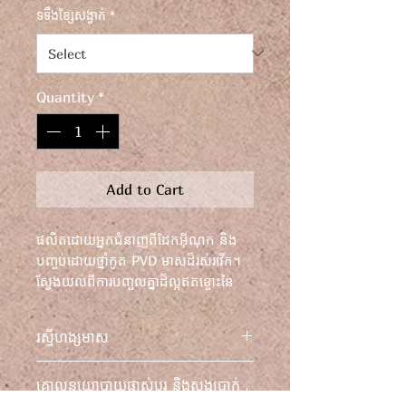
ទទឹងខ្សែសង្វាក់
*
Quantity
*
Add to Cart
ផលិតដោយអ្នកជំនាញពីដែកអ៊ីណុក និង
បញ្ចប់ដោយថ្នាំកូត PVD មាសដ៏រស់រវើក។
ស្វែងយល់ពីការបញ្ចូលគ្នាដ៏ល្អឥតខ្ចោះនៃ
ភាពឆើតឆាយយូរអង្វែង ដែលបង្កប់នូវគុណ
ភាព និងរចនាប័ទ្ម។
រស្មីហង្សមាស
លើកកំពស់រចនាប័ទ្មរបស់អ្នកជាមួយនឹង
គោលនយោបាយផ្លាស់ប្តូរ និងសងប្រាក់
ខ្សែកគុយបាតំណភ្ជាប់របស់យើង ដែល
វិញ។