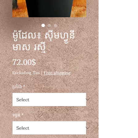
ម៉ូដែល៖ ស៊ីមហ្វូនី
មាស រស្មី
Price
72.00$
Excluding Tax
|
Free shipping
ប្រវែង
*
ទម្ងន់
*