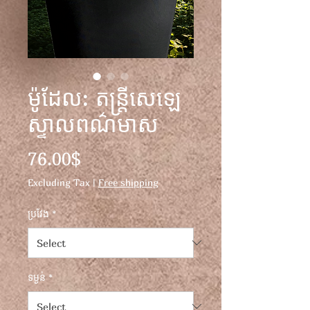
ម៉ូដែល: តន្ត្រីសេឡេ
ស្ទាលពណ៌មាស
Price
76.00$
Excluding Tax
|
Free shipping
ប្រវែង
*
ទម្ងន់
*