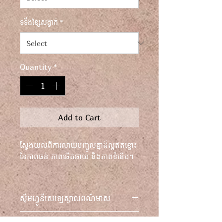
ទទឹងខ្សែសង្វាក់
*
Quantity
*
Add to Cart
ស្វែងយល់ពីការលាយបញ្ចូលគ្នាដ៏ល្អឥតខ្ចោះ
នៃភាពធន់ ភាពឆើតឆាយ និងភាពទំនើប។
ស្លៀកសម្លៀកបំពាក់ដែលមិនចេះហួស
សម័យ ដែលបង្ហាញពីការប្តេជ្ញាចិត្តចំពោះ
ស៊ីមហ្វូនីសេឡេស្ទាលពណ៌មាស
គុណភាព និងរចនាបថ។
លើកកម្ពស់រចនាបថរបស់អ្នកជាមួយនឹង