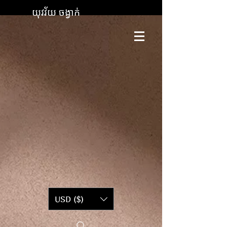
យុវវ័យ ចង្វាក់
USD ($)