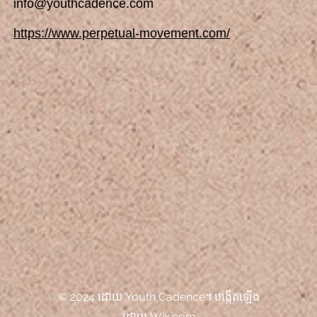
info@youthcadence.com
https://www.perpetual-movement.com/
© 2024 ដោយ Youth Cadence។ បង្កើតឡើង
ដោយ Wix.com