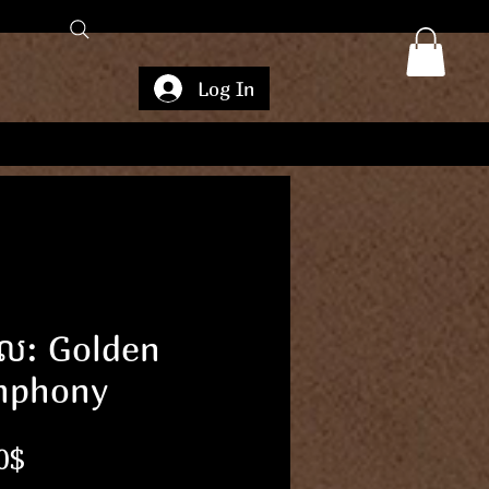
Log In
ដែល: Golden
mphony
Price
0$