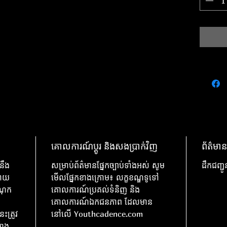
គោលការណ៍ប្តូរ និងសងប្រាក់វិញ
ព័ត៌មាន
នឹង
សម្រាប់ព័ត៌មានផ្នែកច្បាប់ទាំងអស់ សូម
ដឹកជញ្ជ
ដោយ
មើលផ្នែកខាងក្រោម៖ លក្ខខណ្ឌទូទៅ
ីណុក
គោលការណ៍ប្រគល់ទំនិញ និង
គោលការណ៍ឯកជនភាព ដែលមាន
ះត្រូវ
នៅលើ Youthcadence.com
៉ាង