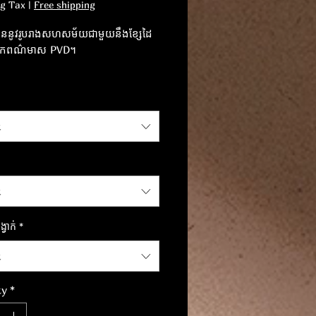
ng Tax
|
Free shipping
ាននូវរូបរាងសហសម័យជាមួយនឹងខ្សែដៃ
ណុកពណ៌មាស PVD។
ញ​ពន្លឺ​ជាមួយ​នឹង​សេចក្តីថ្លែងការណ៍​ដ៏​
នៃ​ភាព​ឆើតឆាយ​ទំនើប​នេះ។
t
t
្វាក់
*
t
ty
*