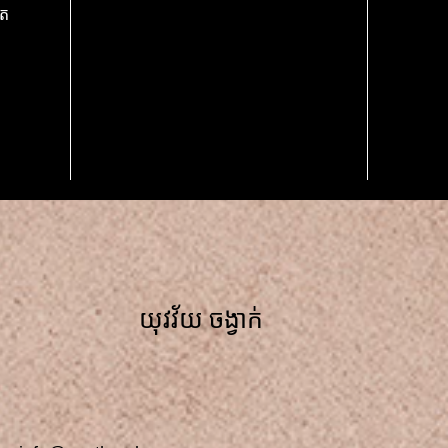
ូត
យុវវ័យ ចង្វាក់