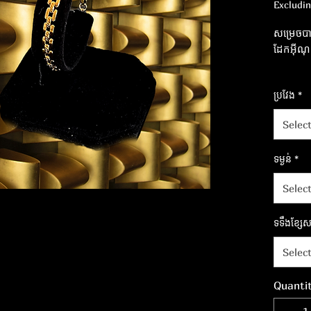
Excludi
សម្រេចប
ដែកអ៊ី
ហ៊ាន​បញ្ចេ
ប្រវែង
*
អស្ចារ្យ​
Selec
ទម្ងន់
*
Selec
ទទឹងខ្សែសង
Selec
Quanti