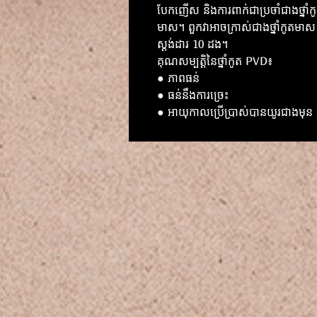
បែកញើស និងការពាក់ជាប្រចាំជាងថ្នាំក
មាស។ ពួកវាអាចក្រាស់ជាងថ្នាំកូតមាស
ស្តង់ដារ 10 ដង។
គុណសម្បត្តិនៃថ្នាំកូត PVD៖
● ភាពធន់
● ធន់នឹងការច្រេះ
● អាយុកាលប្រើប្រាស់បានយូរជាងមុន