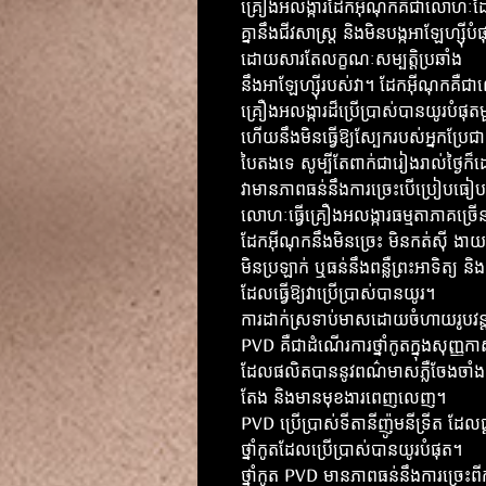
គ្រឿងអលង្ការដែកអ៊ីណុកគឺជាលោហៈ
គ្នានឹងជីវសាស្រ្ត និងមិនបង្កអាឡែហ្ស៊ីបំ
ដោយសារតែលក្ខណៈសម្បត្តិប្រឆាំង
នឹងអាឡែហ្ស៊ីរបស់វា។ ដែកអ៊ីណុកគឺ
គ្រឿងអលង្ការដ៏ប្រើប្រាស់បានយូរបំផុត
ហើយនឹងមិនធ្វើឱ្យស្បែករបស់អ្នកប្រែ
បៃតងទេ សូម្បីតែពាក់ជារៀងរាល់ថ្ងៃក
វាមានភាពធន់នឹងការច្រេះបើប្រៀបធៀ
លោហៈធ្វើគ្រឿងអលង្ការធម្មតាភាគច្រើ
ដែកអ៊ីណុកនឹងមិនច្រេះ មិនកត់សុី ង
មិនប្រឡាក់ ឬធន់នឹងពន្លឺព្រះអាទិត្យ និ
ដែលធ្វើឱ្យវាប្រើប្រាស់បានយូរ។
ការដាក់ស្រទាប់មាសដោយចំហាយរូបវន្
PVD គឺជាដំណើរការថ្នាំកូតក្នុងសុញ្ញក
ដែលផលិតបាននូវពណ៌មាសភ្លឺចែងចាំង
តែង និងមានមុខងារពេញលេញ។
PVD ប្រើប្រាស់​ទីតានីញ៉ូម​នីទ្រីត ដែលផ
ថ្នាំកូត​ដែលប្រើប្រាស់បានយូរបំផុត។
ថ្នាំកូត PVD មានភាពធន់នឹងការច្រេះពី