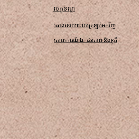
លក្ខខណ្ឌ
គោលនយោបាយត្រឡប់មកវិញ
គោលការណ៍ឯកជនភាព និងខូគី