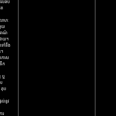
ដែលឆប
ផុត
ជាលោហៈ
មួយ
ជាពណ៌
៏ដោយ។
បទៅនឹង
ន។
ាយកោស
ងទឹក
ត ឬ
ាស
 តុប
្តល់នូវ
ការ