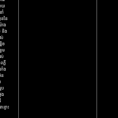
ាដោយ
នាំ
លូននៃ
កយ៉ាង
 និង
ស់
លិច
្ថែម
បស់
ភ្លឺ
ទាំង
មិន
។
រូប
លែង
៏
តខ្ចោះ