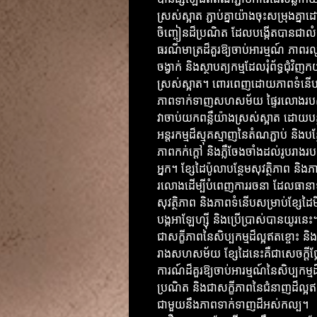
ស្រស់ស្អាត ភ្ជាប់គ្នាយ៉ាងចុះសម្រុងគ្ន
ចិញ្ចៀនដ៏ប្រណិត ដែលបង្កើតបានជាលំ
ធរណីមាត្រដ៏គួរឱ្យចាប់អារម្មណ៍ ភាពរ
ចង្វាក់ និងស្ថាបត្យកម្មដែលរុំព័ទ្ធជុំវិញ
ស្រស់ស្អាត។ ពោរពេញដោយភាពទំនើប
ភាពទាក់ទាញសហសម័យ ផ្ទៃរលោងរប
វាចាប់យកពន្លឺយ៉ាងស្រស់ស្អាត ដោយបន្
អន្តរកម្មដ៏ស្មុគស្មាញនៃតំណភ្ជាប់ និងបន
ភាពកក់ក្តៅ និងភ្លឺចែងចាំងដល់រូបរាងរ
អ្នក។ ខ្សែដៃប៉ូលាបន្ថែមសុវត្ថិភាព និងភាព
រលោងដើម្បីបំពេញការរចនា ដែលធានា
សុវត្ថិភាព និងភាពទំនើបសម្រាប់ខ្សែដៃ
បង្កអាឡែហ្ស៊ី និងប្រើប្រាស់បានយូរនេះ
ជាសក្ខីភាពនៃសិប្បកម្មដ៏ល្អឥតខ្ចោះ និង
រាងសហសម័យ ខ្សែដៃនេះគឺជាសេចក្តីថ្
ការណ៍ដ៏គួរឱ្យចាប់អារម្មណ៍នៃសិប្បកម្មដ
ប្រណិត និងជាសក្ខីភាពនៃជំនាញដ៏ល្អឥ
ជាមួយនឹងភាពទាក់ទាញដ៏អស់កល្ប។