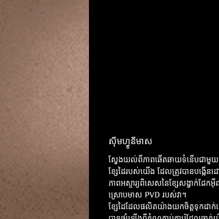
ស៊ីមហ្វូនីមាស
ស្វែងយល់ពីភាពឆើតឆាយទំនើបជាមួយ
ខ្សែដៃរបស់យើង ដែលត្រូវបានបង្កើន
ភាពអស្ចារ្យពិសេសនៃខ្សែសង្វាក់ដែកអ៊
ស្រោបមាស PVD របស់វា។
ខ្សែដៃដែលផលិតយ៉ាងយកចិត្តទុកដាក់នេ
បានផ្សំឡើងពីតំណភ្ជាប់ការ៉េដែលឆ្លាក់យ