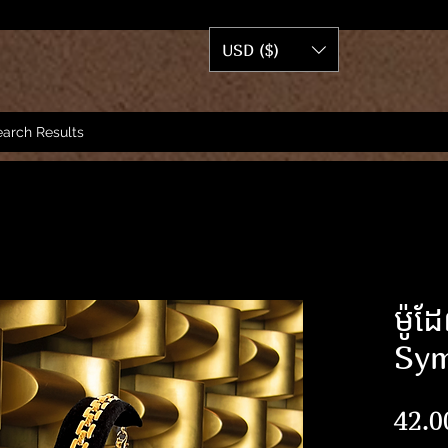
USD ($)
arch Results
ម៉ូ
Sy
42.0