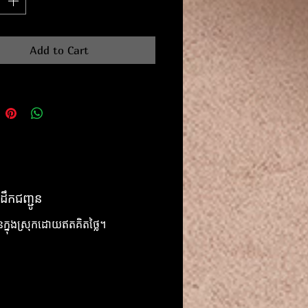
Add to Cart
ដឹកជញ្ជូន
ូនក្នុងស្រុកដោយឥតគិតថ្លៃ។