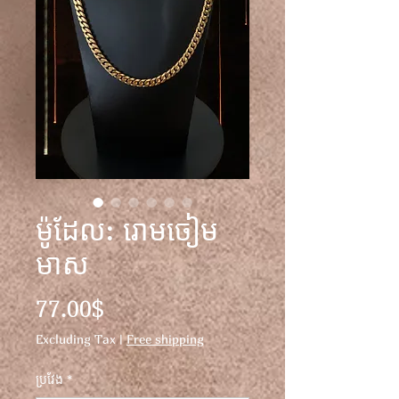
ម៉ូដែល: រោមចៀម
មាស
Price
77.00$
Excluding Tax
|
Free shipping
ប្រវែង
*