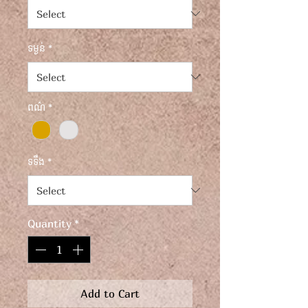
ទម្ងន់
*
ពណ៌
*
ទទឹង
*
Quantity
*
Add to Cart