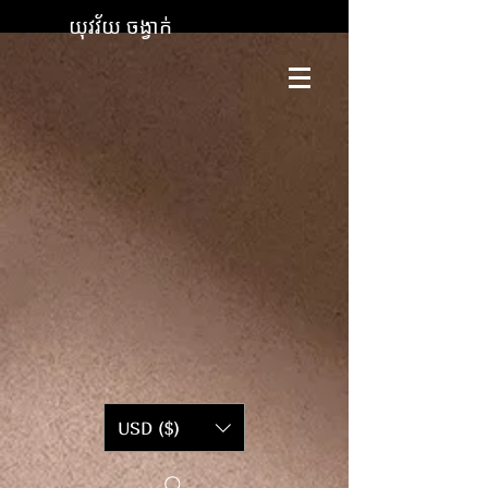
យុវវ័យ ចង្វាក់
USD ($)