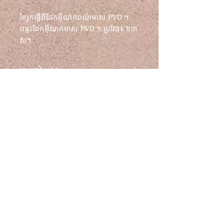
ខ្សែកធ្វើពីដែកអ៊ីណុកពណ៌មាស PVD ។
បន្ទះដែកអ៊ីណុកមាស PVD ។ ប្រវែង៖ ៦៣
ស។
រោមចៀមមាស
ខ្សែកធ្វើពីដែកអ៊ីណុកពណ៌មាស PVD ។
គោលនយោបាយផ្លាស់ប្តូរ និងសងប្រាក់
បន្ទះដែកអ៊ីណុកមាស PVD ។ ប្រវែង៖
វិញ។
៦៣ ស។ ទទឹង៖ ៨ ម។ ទំងន់: 71 ក្រាម។
គ្រឿងអលង្ការដែកអ៊ីណុកគឺជាលោហធាតុ
សម្រាប់ព័ត៌មានផ្លូវច្បាប់ទាំងអស់ សូមចូល
ព័ត៌មានដឹកជញ្ជូន
ដែលឆបគ្នាបំផុត និងជាលោហធាតុ
ទៅកាន់ផ្នែក៖ លក្ខខណ្ឌទូទៅ គោល
hypoallergenic ដោយសារតែ
នយោបាយត្រឡប់មកវិញ និង
ការដឹកជញ្ជូនក្នុងតំបន់ដោយឥតគិតថ្លៃ។
លក្ខណៈសម្បត្តិប្រឆាំងនឹងប្រតិកម្ម
គោលការណ៍សម្ងាត់ដែលមាននៅលើ
របស់វា។ ដែកអ៊ីណុកគឺជាលោហធាតុ
គេហទំព័រ Youthcadence.com
គ្រឿងអលង្ការដ៏រឹងមាំបំផុតមួយ ហើយនឹង
យុវវ័យ ចង្វាក់
មិនធ្វើឱ្យស្បែករបស់អ្នកមានពណ៌បៃតង
ឡើយ ទោះបីជាពាក់ជារៀងរាល់ថ្ងៃ
លក្ខខណ្ឌ
ក៏ដោយ។ វាមានភាពធន់ទ្រាំនឹងការ