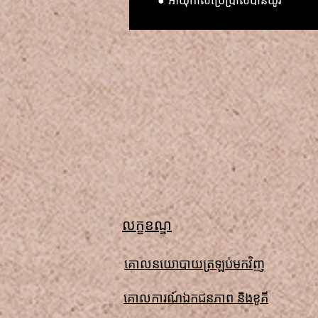
● អាយុកាលប្រើប្រាស់បានយូរ
លក្ខខណ្ឌ
គោលនយោបាយត្រឡប់មកវិញ
គោលការណ៍ឯកជនភាព និងខូគី