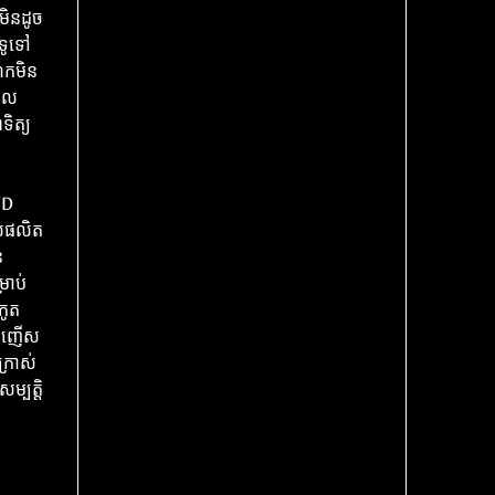
 មិនដូច
ទូទៅ
ុកមិន
រួល
ទិត្យ
VD
ែលផលិត
ន
រាប់
ំកូត
ែកញើស
ក្រាស់
ម្បត្តិ