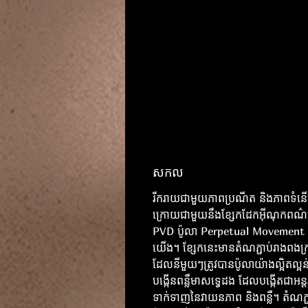
សកល
រីករាយជាមួយភាពប្រណីត និងភាពទំនើ
ក្រោយជាមួយនឹងខ្សែកដែកអ៊ីណុកពណ
PVD ប៉ូលា Perpetual Movement 
យើង។ ខ្សែកនេះមានតំណភ្ជាប់រាងពងក្
ដែលនីមួយៗត្រូវបានប៉ូលាយ៉ាងល្អិតល្អន
បង្កើនពន្លឺមាសទ្វេដង ដែលបង្កើតជាអន្តរ
ទាក់ទាញនៃវាយនភាព និងពន្លឺ។ តំណភ្ជ