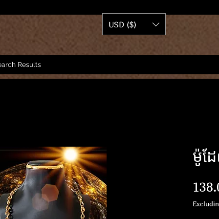
USD ($)
arch Results
ម៉ូ
138.
Excludi