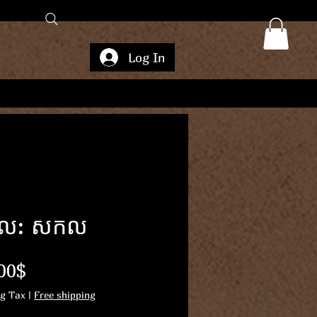
Log In
ដែល: សកល
Price
00$
ng Tax
|
Free shipping