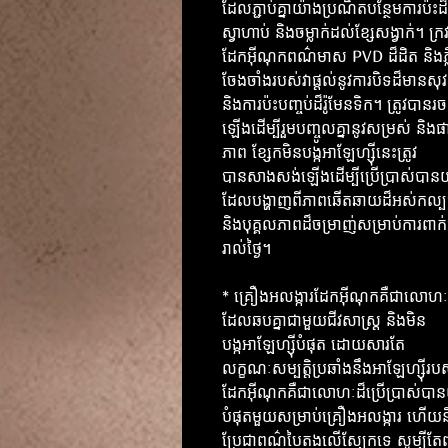
ដែលភ្ជាប់គ្នាយ៉ាងប្រណិតបន្ថែមការប៉ះដ៏
ស្វាហាប់ និងចម្លាក់ដល់ខ្សែសង្វាក់។ ក្រវ៉
ដែកអ៊ីណុកពណ៌មាស PVD ដ៏ដិត និងភ្ល
ចែងចាំងរបស់វាផ្តល់នូវការបិទដ៏មានសុវត
និងការប៉ះបញ្ចប់ដ៏រ៉ូមែនទិក។ ត្រូវបានរ
ឡើងដើម្បីរួមបញ្ចូលគ្នានូវសម្រស់ និង
ភាព ខ្សែកមិនបង្កអាឡែហ្ស៊ីនេះត្រូវ
បានសាងសង់ឡើងដើម្បីប្រើប្រាស់បានយ
ដែលបង្ហាញពីភាពឆើតឆាយដ៏អស់កល្បជា
និងបុគ្គលភាពដ៏ចម្រាញ់សម្រាប់ការពាក
រាល់ថ្ងៃ។
* គ្រឿងអលង្ការដែកអ៊ីណុកគឺជាលោហៈ
ដែលឆបគ្នាជាមួយជីវសាស្រ្ត និងមិន
បង្កអាឡែហ្ស៊ីបំផុត ដោយសារតែ
លក្ខណៈសម្បត្តិប្រឆាំងនឹងអាឡែហ្ស៊ីរប
ដែកអ៊ីណុកគឺជាលោហៈដ៏ប្រើប្រាស់បាន
បំផុតមួយសម្រាប់គ្រឿងអលង្ការ ហើយន
ប្រែជាពណ៌បៃតងលើស្បែកទេ សូម្បីតែព