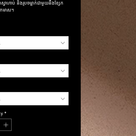
ស្វាហាប់ និងរូបចម្លាក់ជាមួយនឹងខ្សែក
ុកមាស។
ននូវភាពឆើតឆាយ និងភាពស្រស់ស្រាយ
 ដល់ជីវិតប្រចាំថ្ងៃរបស់អ្នក។
t
t
t
ty
*