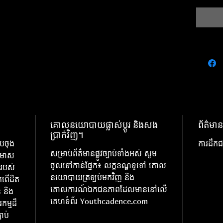
គោលនយោបាយផ្លាស់ប្តូរ និងសង
ព័ត៌មាន
ប្រាក់វិញ។
បចុង
ការដឹកជ
សម្រាប់ព័ត៌មានផ្លូវច្បាប់ទាំងអស់ សូម
៌មាស
ចូលទៅកាន់ផ្នែក៖ លក្ខខណ្ឌទូទៅ គោល
របស់
នយោបាយត្រឡប់មកវិញ និង
រពើដិត
គោលការណ៍ឯកជនភាពដែលមាននៅលើ
់ និង
គេហទំព័រ Youthcadence.com
កម្មដ៏
ាប់