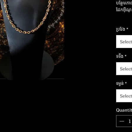
បន្ថែមភាព
ដែកអ៊ីណ
នាំមកជូ
ប្រវែង
*
មិនចេះចប់
Selec
ទទឹង
*
Selec
ទម្ងន់
*
Selec
Quanti