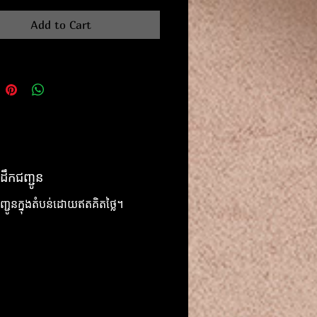
Add to Cart
ដឹកជញ្ជូន
ញ្ជូនក្នុងតំបន់ដោយឥតគិតថ្លៃ។