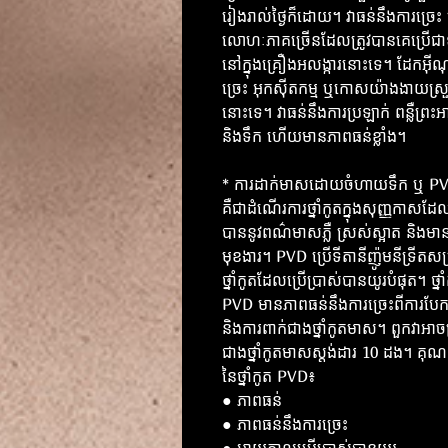
រៀងរាល់ថ្ងៃក៏ដោយ។ វាធន់នឹងការច្រេះ
លោហៈភាគច្រើនដែលត្រូវបានគេប្រើជា
នៅក្នុងគ្រឿងអលង្ការនោះទេ។ ដែកអ៊ីណ
ច្រេះ អុកស៊ីតកម្ម ឬកោសយ៉ាងងាយស្
នោះទេ។ វាធន់នឹងការប្រឡាក់ ពន្លឺព្រះអា
និងទឹក ហើយមានភាពធន់ខ្លាំង។
* ការដាក់មាសដោយចំហាយទឹក ឬ P
គឺជាដំណើរការថ្នាំកូតក្នុងសុញ្ញកាសដ
បាននូវពណ៌មាសភ្លឺ ស្រស់ស្អាត និងមា
មុខងារ។ PVD ប្រើទីតានីញ៉ូមនីទ្រីតសម្
ថ្នាំកូតដែលប្រើប្រាស់បានយូរបំផុត។ ថ្នា
PVD មានភាពធន់នឹងការច្រេះពីការប
និងការពាក់ជាងថ្នាំកូតមាស។ ពួកវាអាច
ជាងថ្នាំកូតមាសស្តង់ដារ 10 ដង។ គុណស
នៃថ្នាំកូត PVD៖
● ភាពធន់
● ភាពធន់នឹងការច្រេះ