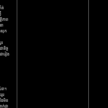
ាត់
ឺ
្ថិភាព
ចនា
ផាសុក
ូរ
និច្ច
់ជារៀង
ស់វា។
យូរ
ឹងមិន
ាក់ជា