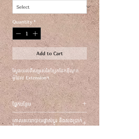
Quantity
*
Add to Cart
ស្វែងយល់ពីសម្រស់នៃខ្សែកដែកអ៊ីណុក
ម៉ូដែល Extension។
ស្នាដៃសិល្បៈទំនើបមួយដោយ Perpetual
Movement។
ផ្នែកបន្ថែម
ស្វែងយល់ពីខ្លឹមសារនៃស្នាដៃដ៏អស្ចារ្យនៃ
គោលនយោបាយផ្លាស់ប្តូរ និងសងប្រាក់
សិប្បកម្មទំនើបដោយ Perpetual
វិញ។
Movement៖ ខ្សែក Extension។
ខ្សែសង្វាក់របស់វាធ្វើពីដែកអ៊ីណុក និងដែក
សម្រាប់ព័ត៌មានផ្នែកច្បាប់ទាំងអស់ សូម