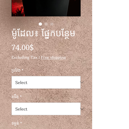
ម៉ូដែល៖ ផ្នែកបន្ថែម
Price
74.00$
Excluding Tax
|
Free shipping
ប្រវែង
*
ទទឹង
*
ទម្ងន់
*