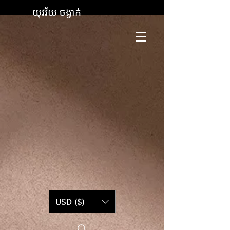
យុវវ័យ ចង្វាក់
USD ($)