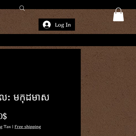
Log In
ដែល: មកុដមាស
Price
0$
ng Tax
|
Free shipping