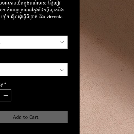
ល​មាន​ភាព​យឺត​ក្នុង​ពណ៌​មាស រ៉ែថ្មខៀវ
ស។ ភ្នំពេញក្រោននៅក្នុងដែកអ៊ីណុកនិង
្មៅ។ រង្វិលជុំធ្វើពីប្រាក់ និង zirconia
កអ៊ីណុក ស្លាកសញ្ញា "ចលនាជារៀងរហូត"
8 សង់ទីម៉ែត្រ។
t
t
ty
*
Add to Cart