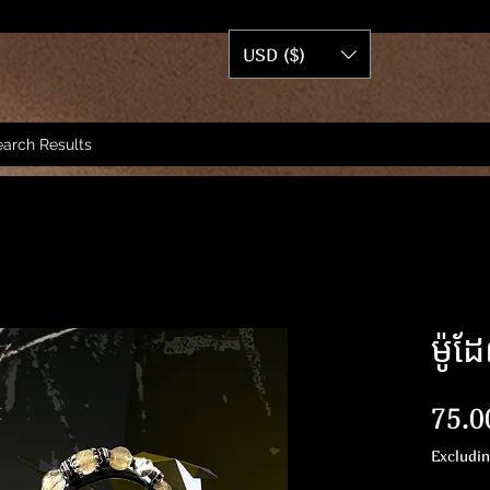
USD ($)
arch Results
ម៉ូ
75.0
Excludi