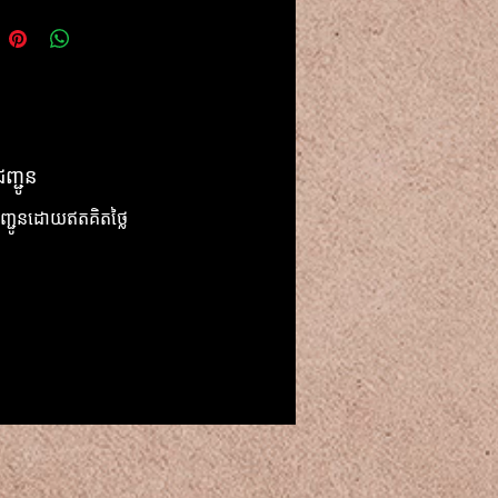
ញ្ជូន
ញ្ជូនដោយឥតគិតថ្លៃ