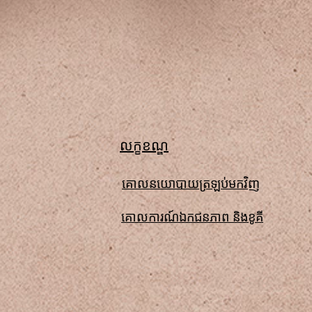
លក្ខខណ្ឌ
គោលនយោបាយត្រឡប់មកវិញ
គោលការណ៍ឯកជនភាព និងខូគី