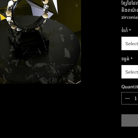
ខ្សែដៃ​ដែ
និង​ពណ៌​
zirconia ខ
ខ្មៅ។ ដែ
ទំហំ
*
។ ទំហំ: 1
Selec
ទម្ងន់
*
Selec
Quanti