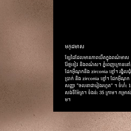
មកុដមាស
ខ្សែដៃ​ដែល​មាន​ភាព​យឺត​ក្នុង​ពណ៌​មាស
រ៉ែថ្មខៀវ និង​ពណ៌​ស។ ភ្នំពេញក្រោននៅក្
ដែកអ៊ីណុកនិង zirconia ខ្មៅ។ រង្វិលជុំធ
ប្រាក់ និង zirconia ខ្មៅ។ ដែកអ៊ីណុក 
សញ្ញា "ចលនាជារៀងរហូត" ។ ទំហំ: 1
សង់ទីម៉ែត្រ។ ទំងន់: 35 ក្រាម។ កម្រាស់
ម។