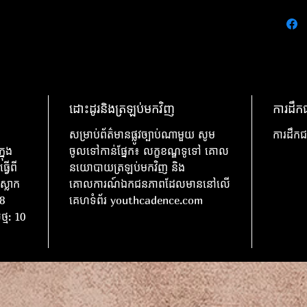
ដោះដូរនិងត្រឡប់មកវិញ
ការដឹកជ
សម្រាប់ព័ត៌មានផ្លូវច្បាប់ណាមួយ សូម
ការដឹកជ
នុង
ចូលទៅកាន់ផ្នែក៖ លក្ខខណ្ឌទូទៅ គោល
្វើពី
នយោបាយត្រឡប់មកវិញ និង
ស្លាក
គោលការណ៍ឯកជនភាពដែលមាននៅលើ
8
គេហទំព័រ youthcadence.com
ថ្ម: 10