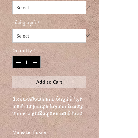
ទទឹងខ្សែសង្វាក់
*
Quantity
*
Add to Cart
ពីសម័យទំនើបទៅជាកំណប់ធម្មជាតិ ស្វែង
យល់ពីភាពស្រស់ស្អាតតែមួយគត់នៃសិល្បៈ
ហត្ថកម្ម ជាមួយនឹងត្បូងមរកតពណ៌បៃតង
ដ៏រស់រវើក azeztulite និង Hertzian
quartz ដែលផលិតដោយអ្នកជំនាញធ្វើពី
Majestic Fusion
ដែកអ៊ីណុក និងស័ង្កសីខ្មៅ។