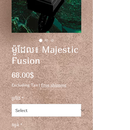
ម៉ូដែល៖ Majestic
Fusion
Price
68.00$
Excluding Tax
|
Free shipping
ប្រវែង
*
ទម្ងន់
*