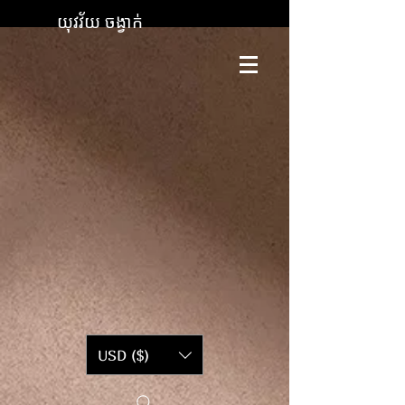
យុវវ័យ ចង្វាក់
USD ($)