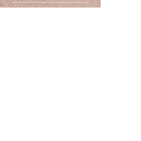
ត្បូងមរកតពណ៌បៃតងដ៏រស់រវើក &
គោលនយោបាយផ្លាស់ប្តូរ និងសងប្រាក់
រ៉ែថ្មខៀវ Hertzian រចនាយ៉ាងប៉ិនប្រសប់
វិញ។
ជាមួយដែកអ៊ីណុក & ហ្សីកូនីស ប្រវែង៖
51 សង់ទីម៉ែត្រ។ ទទឹងខ្សែសង្វាក់: 8 ម។
សម្រាប់ព័ត៌មានផ្លូវច្បាប់ណាមួយ សូមចូល
ព័ត៌មានដឹកជញ្ជូន
ទំងន់: 50 ក្រាម។ ទំហំថ្ម៖ ១២ ម។
ទៅកាន់ផ្នែក៖ លក្ខខណ្ឌទូទៅ គោល
នយោបាយត្រឡប់មកវិញ និង
ដឹកជញ្ជូនដោយឥតគិតថ្លៃ
លើកកំពស់រចនាប័ទ្មរបស់អ្នកជាមួយនឹង
គោលការណ៍ឯកជនភាពដែលមាននៅលើ
ខ្សែដៃដ៏ប្រណិតរបស់យើង ដែលជាការ
គេហទំព័រ Youthcadence.com
បញ្ចូលគ្នាដ៏អស្ចារ្យនៃរតនសម្បត្តិធម្មជាតិ
យុវវ័យ ចង្វាក់
និងសិល្បៈហត្ថកម្មទំនើប។ បំណែកដ៏គួរឱ្យ
ទាក់ទាញនេះដោយ Perpetual
លក្ខខណ្ឌ
Movement ត្រូវបានតុបតែងដោយត្បូង
មរកតពណ៌បៃតងធម្មជាតិដ៏គួរឱ្យចាប់
គោលនយោបាយ
អារម្មណ៍ ខណៈពេលដែលចិញ្ចៀនធ្វើពី
ត្រឡប់មកវិញ
ដែកអ៊ីណុកដ៏ប្រណិត តុបតែងដោយថ្ម
គោលការណ៍
zirconia ពណ៌ខ្មៅចែងចាំង បន្ថែមភាព
ឯកជនភាព និង
ទាក់ទាញនៃភាពទំនើប និងទាក់ទាញ។
ខូគី
ការដាក់ស៊ុមនៅចំកណ្តាល ត្បូងពេជ្រដ៏